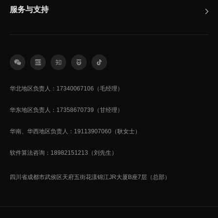
服务与支持
华北地区负责人：17340067106（毛经理）
华东地区负责人：17358670739（甘经理）
华南、华西地区负责人：19113907060（耿女士）
软件算法咨询：18982151213（刘先生）
四川省成都市武侯区天府五街花漾锦江JR大厦B座7层（总部）