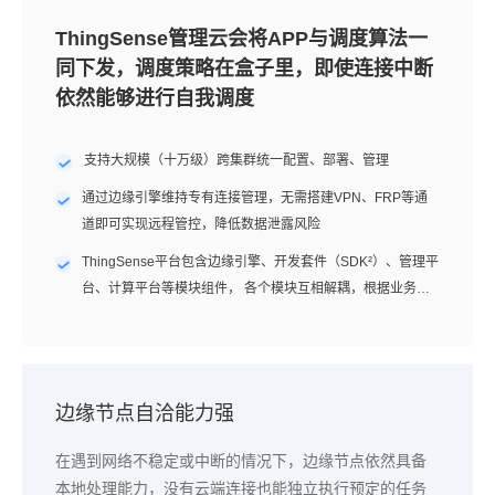
ThingSense管理云会将APP与调度算法一
同下发，调度策略在盒子里，即使连接中断
依然能够进行自我调度
支持大规模（十万级）跨集群统一配置、部署、管理
通过边缘引擎维持专有连接管理，无需搭建VPN、FRP等通
道即可实现远程管控，降低数据泄露风险
ThingSense平台包含边缘引擎、开发套件（SDK²）、管理平
台、计算平台等模块组件， 各个模块互相解耦，根据业务场
景不同可被第三方灵活集成。
边缘节点自洽能力强
在遇到网络不稳定或中断的情况下，边缘节点依然具备
本地处理能力，没有云端连接也能独立执行预定的任务