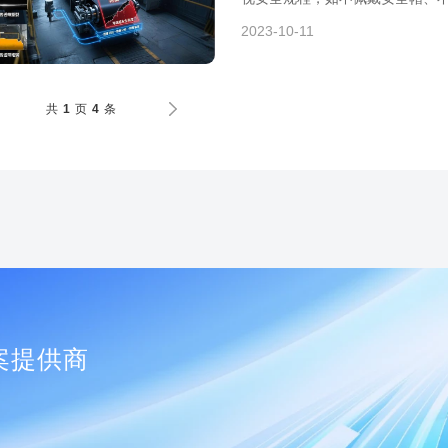
杆或皮带故障而停
2023-10-11
共
页
条
1
4
案提供商