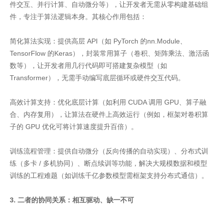
件交互、并行计算、自动微分等），让开发者无需从零构建基础组
件，专注于算法逻辑本身。其核心作用包括：
简化算法实现：提供高层 API（如 PyTorch 的nn.Module、
TensorFlow 的Keras），封装常用算子（卷积、矩阵乘法、激活函
数等），让开发者用几行代码即可搭建复杂模型（如
Transformer），无需手动编写底层循环或硬件交互代码。
高效计算支持：优化底层计算（如利用 CUDA 调用 GPU、算子融
合、内存复用），让算法在硬件上高效运行（例如，框架对卷积算
子的 GPU 优化可将计算速度提升百倍）。
训练流程管理：提供自动微分（反向传播的自动实现）、分布式训
练（多卡 / 多机协同）、断点续训等功能，解决大规模数据和模型
训练的工程难题（如训练千亿参数模型需框架支持分布式通信）。
3. 二者的协同关系：相互驱动、缺一不可