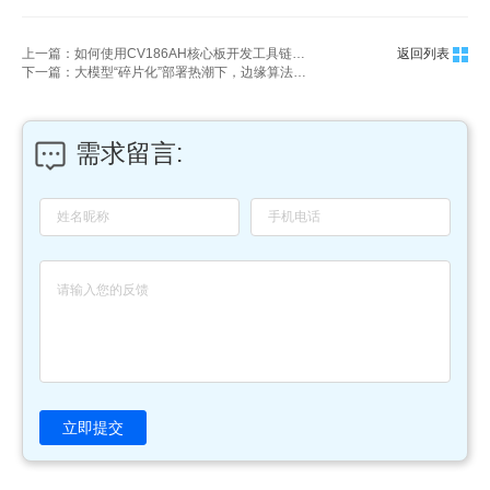
上一篇：如何使用CV186AH核心板开发工具链进行模型转换？
返回列表
下一篇：大模型“碎片化”部署热潮下，边缘算法盒子藏着这些关键组件：GPU+轻量化OS+加密模块
需求留言:
立即提交