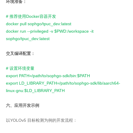
环境准备：
# 推荐使用Docker容器开发
docker pull sophgo/tpuc_dev:latest
docker run --privileged -v $PWD:/workspace -it 
sophgo/tpuc_dev:latest
交叉编译配置：
# 设置环境变量
export PATH=/path/to/sophgo-sdk/bin:$PATH
export LD_LIBRARY_PATH=/path/to/sophgo-sdk/lib/aarch64-
linux-gnu:$LD_LIBRARY_PATH
六、应用开发示例
以YOLOv5 目标检测为例的开发流程：