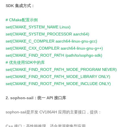
SDK 集成方式：
# CMake配置示例
set(CMAKE_SYSTEM_NAME Linux)
set(CMAKE_SYSTEM_PROCESSOR aarch64)
set(CMAKE_C_COMPILER aarch64-linux-gnu-gcc)
set(CMAKE_CXX_COMPILER aarch64-linux-gnu-g++)
set(CMAKE_FIND_ROOT_PATH /path/to/sophgo-sdk)
# 优先使用SDK中的库
set(CMAKE_FIND_ROOT_PATH_MODE_PROGRAM NEVER)
set(CMAKE_FIND_ROOT_PATH_MODE_LIBRARY ONLY)
set(CMAKE_FIND_ROOT_PATH_MODE_INCLUDE ONLY)
2. sophon-sail：统一 API 接口库
sophon-sail是开发 CV186AH 应用的主要接口，提供：
C++ 接口：高性能推理，适合资源密集型应用