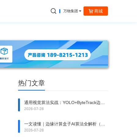
商城
万物集团
捷云信通
热门文章
通用视觉算法实战：YOLO+ByteTrack边缘
多路视频推理应用
2026-07-28
一文读懂｜边缘计算盒子AI算法全解析（场
景+技术+硬件适配）
2026-07-28