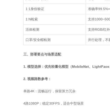
1:1
身份验证
准确率
99.5%+
1:N
检索
支持
1000~50
活体检测
支持
RGB/
红外
口罩
/
安全帽检测
并行处理，不
三、部署要点与场景适配
1. 模型选择：优先轻量化模型（MobileNet、LightFace
2. 视频路数参考：
单路4K：流畅运行，保留算力冗余
4路1080P：稳定30FPS，适合中型场景