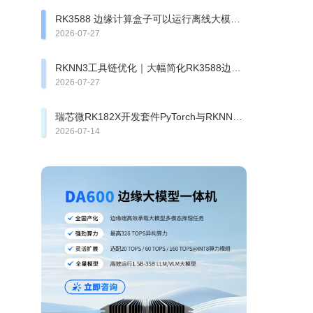
RK3588 边缘计算盒子可以运行离线大模型
吗？瑞芯微 AIBOX 边缘盒子实测
2026-07-27
RKNN3工具链优化｜大幅简化RK3588边缘
计算盒子算法移植部署
2026-07-27
瑞芯微RK182X开发套件PyTorch与RKNN3
框架部署方案
2026-07-14