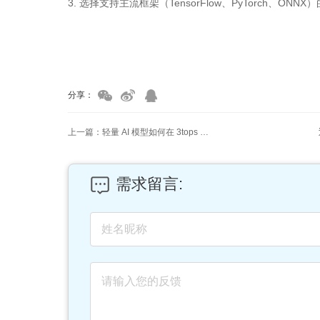
3. 选择支持主流框架（TensorFlow、PyTorch、O
家具美容培训
家具维修培训
分享：
上一篇：轻量 AI 模型如何在 3tops 边缘计算盒子上部署？
需求留言: