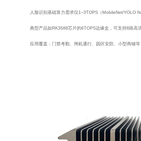
人脸识别基础算力需求仅1~3TOPS（MobileNet/YO
典型产品如RK3588芯片的6TOPS边缘盒，可支持8路高清
应用覆盖：门禁考勤、闸机通行、园区安防、小型商铺等