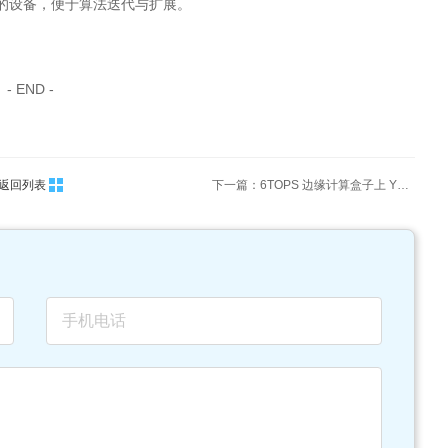
NNX）的设备，便于算法迭代与扩展。
- END -
返回列表
下一篇：6TOPS 边缘计算盒子上 YOLOv8 模型快速部署步骤