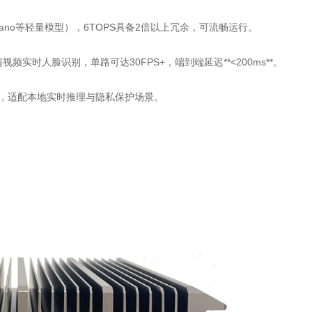
LO Nano等轻量模型），6TOPS具备2倍以上冗余，可流畅运行。
视频实时人脸识别，单路可达30FPS+，端到端延迟**<200ms**。
，适配本地实时推理与隐私保护场景。