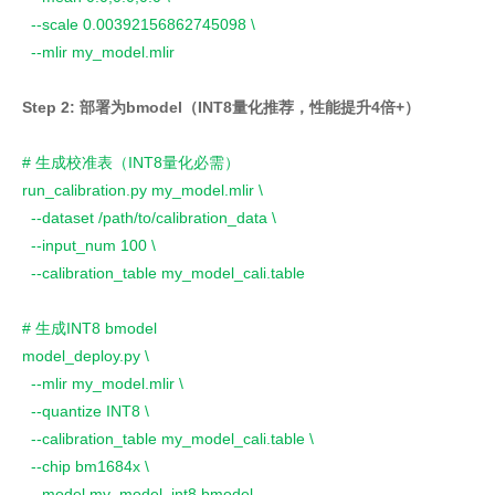
--scale 0.00392156862745098 \
--mlir my_model.mlir
Step 2: 部署为bmodel（INT8量化推荐，性能提升4倍+）
# 生成校准表（INT8量化必需）
run_calibration.py my_model.mlir \
--dataset /path/to/calibration_data \
--input_num 100 \
--calibration_table my_model_cali.table
# 生成INT8 bmodel
model_deploy.py \
--mlir my_model.mlir \
--quantize INT8 \
--calibration_table my_model_cali.table \
--chip bm1684x \
--model my_model_int8.bmodel