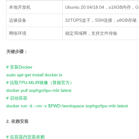
本地开发机
Ubuntu 20.04/18.04
，
≥16GB
内存，
G
边缘设备
32TOPS
盒子，
SSH
连接，
≥8GB
存储
网络环境
稳定局域网，支持文件传输
关键步骤：
# 安装Docker
sudo apt-get install docker.io
# 拉取TPU-MLIR镜像（算能官方）
docker pull sophgo/tpu-mlir:latest
# 启动容器
docker run -it --rm -v $PWD:/workspace sophgo/tpu-mlir:latest
2. 依赖安装
# 在容器内安装依赖