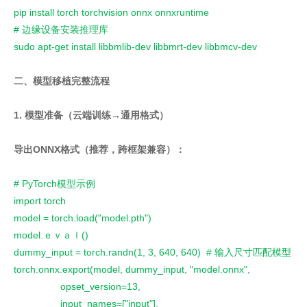
pip install torch torchvision onnx onnxruntime
# 边缘设备安装推理库
sudo apt-get install libbmlib-dev libbmrt-dev libbmcv-dev
二、模型移植完整流程
1. 模型准备（云端训练→通用格式）
导出ONNX格式（推荐，跨框架兼容）：
# PyTorch模型示例
import torch
model = torch.load("model.pth")
model.ｅｖａｌ()
dummy_input = torch.randn(1, 3, 640, 640) # 输入尺寸匹配模型
torch.onnx.export(model, dummy_input, "model.onnx",
opset_version=13,
input_names=["input"],