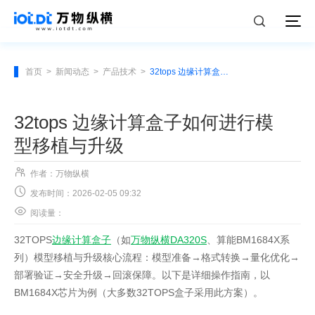
首页
>
新闻动态
>
产品技术
>
32tops 边缘计算盒子如何进行模型移植与升级
32tops 边缘计算盒子如何进行模
型移植与升级

作者：万物纵横

发布时间：2026-02-05 09:32

阅读量：
32TOPS
边缘计算盒子
（如
万物纵横DA320S
、算能BM1684X系
列）模型移植与升级核心流程：模型准备→格式转换→量化优化→
部署验证→安全升级→回滚保障。以下是详细操作指南，以
BM1684X芯片为例（大多数32TOPS盒子采用此方案）。