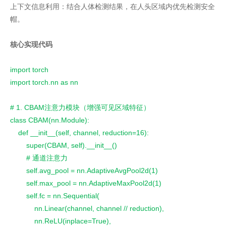
上下文信息利用：结合人体检测结果，在人头区域内优先检测安全
帽。
核心实现代码
import torch
import torch.nn as nn
# 1. CBAM注意力模块（增强可见区域特征）
class CBAM(nn.Module):
    def __init__(self, channel, reduction=16):
        super(CBAM, self).__init__()
        # 通道注意力
        self.avg_pool = nn.AdaptiveAvgPool2d(1)
        self.max_pool = nn.AdaptiveMaxPool2d(1)
        self.fc = nn.Sequential(
            nn.Linear(channel, channel // reduction),
            nn.ReLU(inplace=True),