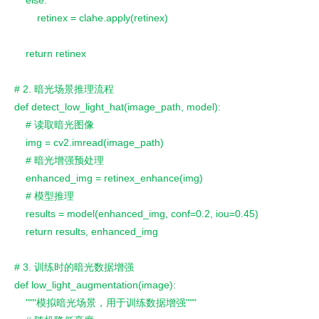
    else:
        retinex = clahe.apply(retinex)
    return retinex
# 2. 暗光场景推理流程
def detect_low_light_hat(image_path, model):
    # 读取暗光图像
    img = cv2.imread(image_path)
    # 暗光增强预处理
    enhanced_img = retinex_enhance(img)
    # 模型推理
    results = model(enhanced_img, conf=0.2, iou=0.45)
    return results, enhanced_img
# 3. 训练时的暗光数据增强
def low_light_augmentation(image):
    """模拟暗光场景，用于训练数据增强"""