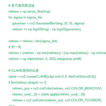
    # 多尺度高斯滤波
    retinex = np.zeros_like(img)
    for sigma in sigma_list:
        gaussian = cv2.GaussianBlur(img, (0, 0), sigma)
        retinex += np.log10(img) - np.log10(gaussian)
    retinex = retinex / len(sigma_list)
    # 归一化
    retinex = (retinex - np.min(retinex)) / (np.max(retinex) - np.min(re
    retinex = np.clip(retinex, 0, 255).astype(np.uint8)
    # CLAHE增强对比度
    clahe = cv2.createCLAHE(clipLimit=2.0, tileGridSize=(8,8))
    if len(retinex.shape) == 3:
        retinex_yuv = cv2.cvtColor(retinex, cv2.COLOR_BGR2YUV)
        retinex_yuv[:,:,0] = clahe.apply(retinex_yuv[:,:,0])
        retinex = cv2.cvtColor(retinex_yuv, cv2.COLOR_YUV2BGR)