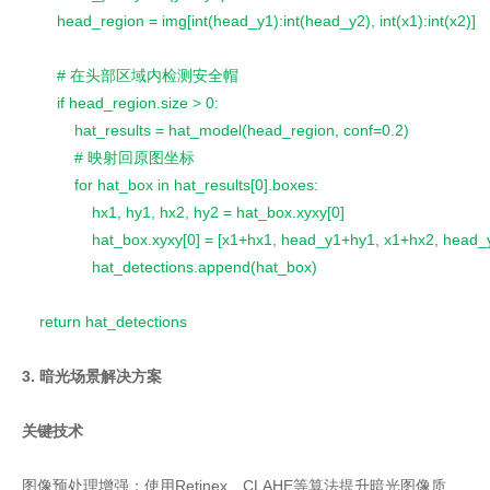
        head_region = img[int(head_y1):int(head_y2), int(x1):int(x2)]
        # 在头部区域内检测安全帽
        if head_region.size > 0:
            hat_results = hat_model(head_region, conf=0.2)
            # 映射回原图坐标
            for hat_box in hat_results[0].boxes:
                hx1, hy1, hx2, hy2 = hat_box.xyxy[0]
                hat_box.xyxy[0] = [x1+hx1, head_y1+hy1, x1+hx2, head
                hat_detections.append(hat_box)
    return hat_detections
3. 暗光场景解决方案
关键技术
图像预处理增强：使用Retinex、CLAHE等算法提升暗光图像质