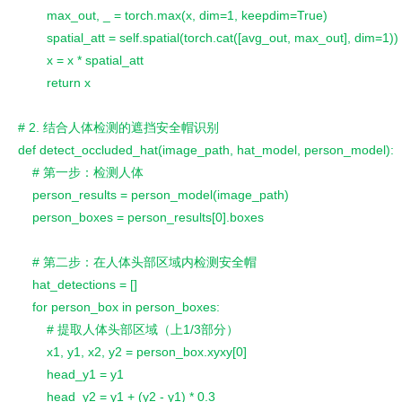
        max_out, _ = torch.max(x, dim=1, keepdim=True)
        spatial_att = self.spatial(torch.cat([avg_out, max_out], dim=1))
        x = x * spatial_att
        return x
# 2. 结合人体检测的遮挡安全帽识别
def detect_occluded_hat(image_path, hat_model, person_model):
    # 第一步：检测人体
    person_results = person_model(image_path)
    person_boxes = person_results[0].boxes
    # 第二步：在人体头部区域内检测安全帽
    hat_detections = []
    for person_box in person_boxes:
        # 提取人体头部区域（上1/3部分）
        x1, y1, x2, y2 = person_box.xyxy[0]
        head_y1 = y1
        head_y2 = y1 + (y2 - y1) * 0.3