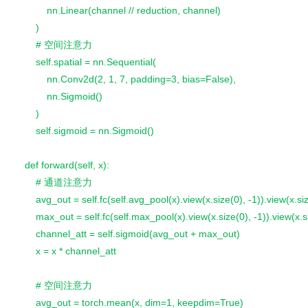
            nn.Linear(channel // reduction, channel)
        )
        # 空间注意力
        self.spatial = nn.Sequential(
            nn.Conv2d(2, 1, 7, padding=3, bias=False),
            nn.Sigmoid()
        )
        self.sigmoid = nn.Sigmoid()
    def forward(self, x):
        # 通道注意力
        avg_out = self.fc(self.avg_pool(x).view(x.size(0), -1)).view(x.siz
        max_out = self.fc(self.max_pool(x).view(x.size(0), -1)).view(x.si
        channel_att = self.sigmoid(avg_out + max_out)
        x = x * channel_att
        # 空间注意力
        avg_out = torch.mean(x, dim=1, keepdim=True)