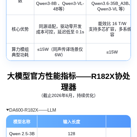
数
Qwen3-8B 、Qwen3-VL-
Qwen3.6-35B_A3B、
4B等）
Qwen3-VL 等）
能效比 16 T/W
同源适配，驱动零开发
核心优势
支持多芯扩容，多系统兼
成本可控，延迟低至 0.1s
容
算力模组
≤15W（同声传译场景仅
≤15W
典型功耗
6W）
大模型官方性能指标——R182X协处
理器
（截止2026年6月，持续优化）
DA600-R182X——LLM
模型名称
输入长度
输
Qwen 2.5-3B
128