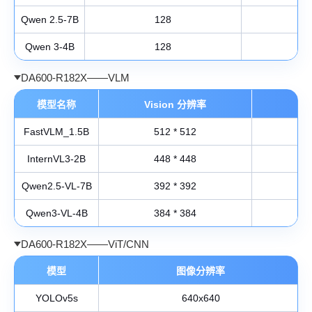
Qwen 2.5-7B
128
Qwen 3-4B
128
DA600-R182X——VLM
模型名称
Vision 分辨率
FastVLM_1.5B
512 * 512
InternVL3-2B
448 * 448
Qwen2.5-VL-7B
392 * 392
Qwen3-VL-4B
384 * 384
DA600-R182X——ViT/CNN
模型
图像分辨率
YOLOv5s
640x640