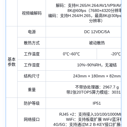
解码：支持H.265/H.264/AV1/VP9/AV
8K@60fps（7680×4320分辨率）
视频编解码
编码：支持H.264/H.265，最高8K@30fps（7
分辨率）
电源
DC 12VDC/5A
散热方式
被动散热
工作温度
0℃~60℃
-20℃ ~ 
基本
参数
工作湿度
10%~90%RH，无凝结
结构尺寸
243mm × 180mm × 82mm
不带协处理器：2967.7 g
重量
带2张20TOPS算力模组：3031.2 
防护等级
IP51
RJ45 ×2：支持接入10/100/1000Mbp
网络接口
WiFi：支持板载扩展 WiFi/蓝牙模
4G/5G：支持通过M.2 B-KEY接口扩展4G