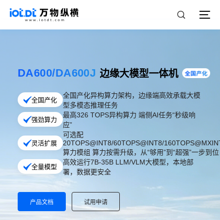
DA600/DA600J
边缘大模型一体机
全国产化异构算力架构，边缘端高效承载大模
全国产化
型多模态推理任务
最高326 TOPS异构算力 端侧AI任务“秒级响
强劲算力
应”
可选配
20TOPS@INT8/60TOPS@INT8/160TOPS@MXIN
灵活扩展
算力模组 算力按需升级，从“够用”到“超强”一步到位
高效运行7B-35B LLM/VLM大模型，本地部
全量模型
署，数据更安全
产品文档
试用申请