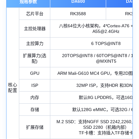
DA600
DA60
规格参数
芯片平台
RK3588
RK358
八核64位大小核架构，4*Cortex-A76 + 4*C
主控处理器
A55@2.4GHz
主控算力
6 TOPS@INT8
扩展算力(选
20TOPS@INT8 / 60TOPS@INT8 / 16
配)
@MXINT5
GPU
ARM Mali-G610 MC4 GPU，专用2D
核心
ISP
32MP ISP，支持HDR 和3DNR
配置
内存
默认8G LPDDR5，可选16G
存储
默认128G eMMC，可选32G / 64
M.2 SSD：支持NGFF SSD 2242,2260,22
扩展存储
SSD 2280（机箱内部）
TF卡槽：支持插入TF存储卡