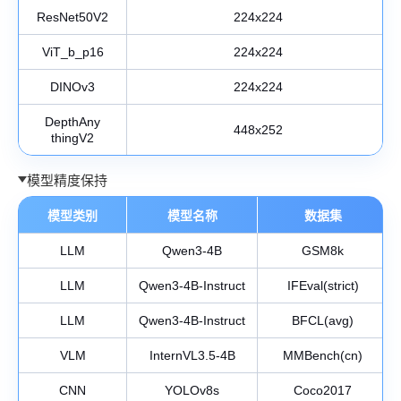
ResNet50V2
224x224
ViT_b_p16
224x224
DINOv3
224x224
DepthAny
448x252
thingV2
模型精度保持
模型类别
模型名称
数据集
LLM
Qwen3-4B
GSM8k
LLM
Qwen3-4B-Instruct
IFEval(strict)
LLM
Qwen3-4B-Instruct
BFCL(avg)
VLM
InternVL3.5-4B
MMBench(cn)
CNN
YOLOv8s
Coco2017