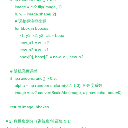
        image = cv2.flip(image, 1)
        h, w = image.shape[:2]
        # 调整标注框坐标
        for bbox in bboxes:
            x1, y1, x2, y2, cls = bbox
            new_x1 = w - x2
            new_x2 = w - x1
            bbox[0], bbox[2] = new_x1, new_x2
    # 随机亮度调整
    if np.random.rand() > 0.5:
        alpha = np.random.uniform(0.7, 1.3)  # 亮度系数
        image = cv2.convertScaleAbs(image, alpha=alpha, beta=0)
    return image, bboxes
# 2. 数据集划分（训练集/验证集 9:1）