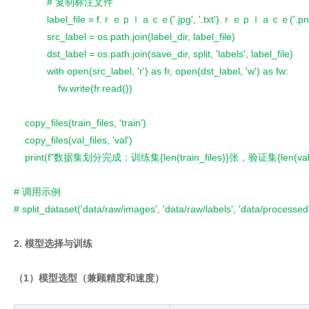
            # 复制标注文件
            label_file = f.ｒｅｐｌａｃｅ('.jpg', '.txt').ｒｅｐｌａｃｅ('.png',
            src_label = os.path.join(label_dir, label_file)
            dst_label = os.path.join(save_dir, split, 'labels', label_file)
            with open(src_label, 'r') as fr, open(dst_label, 'w') as fw:
                fw.write(fr.read())
    copy_files(train_files, 'train')
    copy_files(val_files, 'val')
    print(f"数据集划分完成：训练集{len(train_files)}张，验证集{len(val_f
# 调用示例
# split_dataset('data/raw/images', 'data/raw/labels', 'data/processed
2. 模型选择与训练
（1）模型选型（兼顾精度和速度）