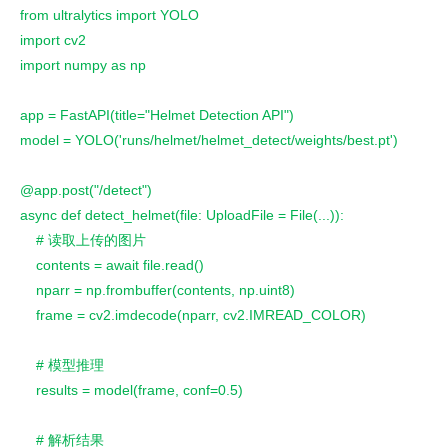
from ultralytics import YOLO
import cv2
import numpy as np
app = FastAPI(title="Helmet Detection API")
model = YOLO('runs/helmet/helmet_detect/weights/best.pt')
@app.post("/detect")
async def detect_helmet(file: UploadFile = File(...)):
    # 读取上传的图片
    contents = await file.read()
    nparr = np.frombuffer(contents, np.uint8)
    frame = cv2.imdecode(nparr, cv2.IMREAD_COLOR)
    # 模型推理
    results = model(frame, conf=0.5)
    # 解析结果