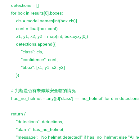
    detections = []
    for box in results[0].boxes:
        cls = model.names[int(box.cls)]
        conf = float(box.conf)
        x1, y1, x2, y2 = map(int, box.xyxy[0])
        detections.append({
            "class": cls,
            "confidence": conf,
            "bbox": [x1, y1, x2, y2]
        })
    # 判断是否有未佩戴安全帽的情况
    has_no_helmet = any([d['class'] == 'no_helmet' for d in detections
    return {
        "detections": detections,
        "alarm": has_no_helmet,
        "message": "No helmet detected!" if has_no_helmet else "All h