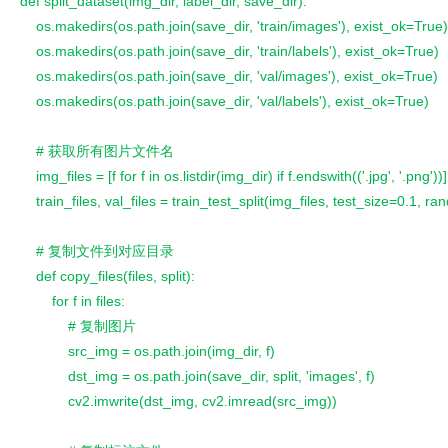
def split_dataset(img_dir, label_dir, save_dir):
    os.makedirs(os.path.join(save_dir, 'train/images'), exist_ok=True)
    os.makedirs(os.path.join(save_dir, 'train/labels'), exist_ok=True)
    os.makedirs(os.path.join(save_dir, 'val/images'), exist_ok=True)
    os.makedirs(os.path.join(save_dir, 'val/labels'), exist_ok=True)
    # 获取所有图片文件名
    img_files = [f for f in os.listdir(img_dir) if f.endswith(('.jpg', '.png'))]
    train_files, val_files = train_test_split(img_files, test_size=0.1, 
    # 复制文件到对应目录
    def copy_files(files, split):
        for f in files:
            # 复制图片
            src_img = os.path.join(img_dir, f)
            dst_img = os.path.join(save_dir, split, 'images', f)
            cv2.imwrite(dst_img, cv2.imread(src_img))