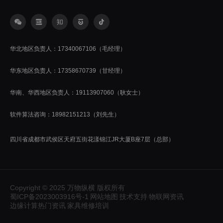
华北地区负责人：17340067106（毛经理）
华东地区负责人：17358670739（甘经理）
华南、华西地区负责人：19113907060（耿女士）
软件算法咨询：18982151213（刘先生）
四川省成都市武侯区天府五街花漾锦江JR大厦B座7层（总部）
Copyright © 2025 万物纵横 版权所有
蜀ICP备2023003916号-1
网站地图
技术支持
物联网资讯
边缘计算热门资讯
家具维修培训