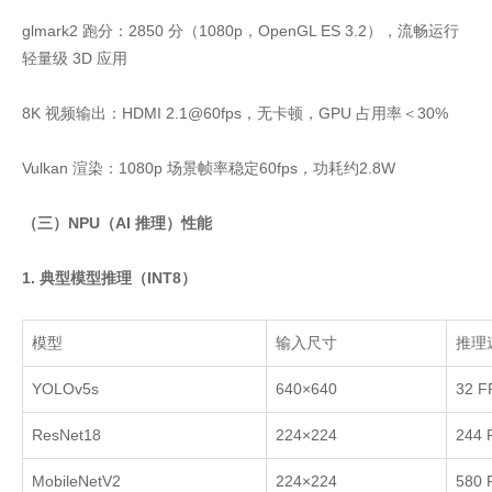
glmark2 跑分：2850 分（1080p，OpenGL ES 3.2），流畅运行
轻量级 3D 应用
8K 视频输出：HDMI 2.1@60fps，无卡顿，GPU 占用率＜30%
Vulkan 渲染：1080p 场景帧率稳定60fps，功耗约2.8W
（三）NPU（AI 推理）性能
1. 典型模型推理（INT8）
模型
输入尺寸
推理
YOLOv5s
640×640
32 F
ResNet18
224×224
244 
MobileNetV2
224×224
580 