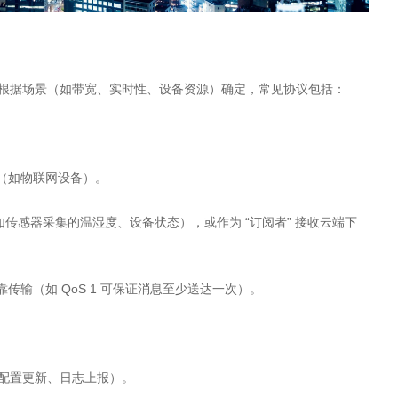
根据场景（如带宽、实时性、设备资源）确定，常见协议包括：
景（如物联网设备）。
（如传感器采集的温湿度、设备状态），或作为 “订阅者” 接收云端下
可靠传输（如 QoS 1 可保证消息至少送达一次）。
配置更新、日志上报）。