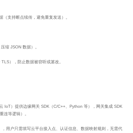
据（支持断点续传，避免重复发送）。
压缩 JSON 数据）。
ver TLS），防止数据被窃听或篡改。
 IoT）提供边缘网关 SDK（C/C++、Python 等），网关集成 SDK
、重连等逻辑）。
台），用户只需填写云平台接入点、认证信息、数据映射规则，无需代