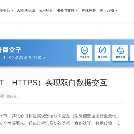
智能平台
AI算法商城
应用场景
服务与支持
在线体验
关于万物
T、HTTPS）实现双向数据交互

阅读量：
环节，其核心目标是实现数据双向交互（边缘侧数据上传至云端、
安全性等要求。通信过程涉及协议选择、身份认证、数据传输、安