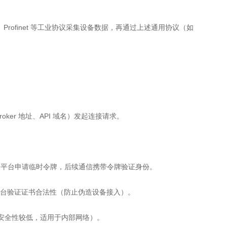
、Profinet 等工业协议采集设备数据，再通过上述通用协议（如
ker 地址、API 域名）发起连接请求。
钥向云平台申请临时令牌，后续通信携带令牌验证身份。
云平台验证证书合法性（防止伪造设备接入）。
（安全性较低，适用于内部网络）。