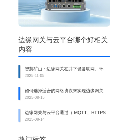
边缘网关与云平台哪个好相关
内容
智慧矿山：边缘网关在井下设备联网、环境
监测中的应用实践
2025-11-05
如何选择适合的网络协议来实现边缘网关与
云平台的通信？
2025-08-15
边缘网关与云平台通过（ MQTT、HTTPS）
实现双向数据交互
2025-08-14
热门标签