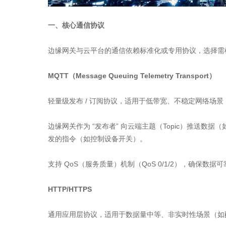
一、核心通信协议
边缘网关与云平台的通信依赖标准化或专用协议，选择需
MQTT（Message Queuing Telemetry Transport）
轻量级发布 / 订阅协议，适用于低带宽、不稳定网络场
边缘网关作为 “发布者” 向云端主题（Topic）推送数据
发的指令（如控制设备开关）。
支持 QoS（服务质量）机制（QoS 0/1/2），确保数据
HTTP/HTTPS
通用应用层协议，适用于数据量中等、非实时性场景（如