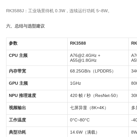
RK3588J：工业场景待机 0.3W，连续运行功耗 5~8W。
六、总结与选型建议
参数
RK3588
RK
CPU 主频
A76@2.4GHz + 
A7
A55@1.8GHz
A5
内存带宽
68.25GB/s（LPDDR5）
34
GPU 主频
1GHz
8
NPU 推理速度
420 帧 / 秒（ResNet-50）
3
视频输出
七屏异显（8K+4K）
多
工作温度
0°C~80°C
-4
典型功耗
14.6W（满载）
8