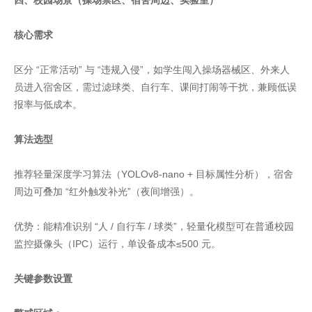
四、校园场景（操场禁区、宿舍周边、实验室）
核心需求
区分 “正常活动” 与 “违规入侵”，如学生闯入操场器械区、外来人
员进入宿舍区，需过滤球类、自行车、课间打闹等干扰，兼顾低误
报率与低成本。
算法选型
推荐轻量深度学习算法（YOLOv8-nano + 目标属性分析），宿舍
周边可叠加 “红外触发补光”（夜间增强）。
优势：能精准识别 “人 / 自行车 / 球类”，轻量化模型可在普通校园
监控摄像头（IPC）运行，单设备成本≤500 元。
关键参数设置