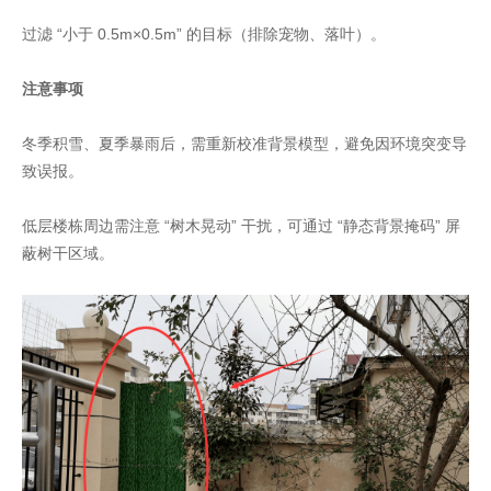
过滤 “小于 0.5m×0.5m” 的目标（排除宠物、落叶）。
注意事项
冬季积雪、夏季暴雨后，需重新校准背景模型，避免因环境突变导
致误报。
低层楼栋周边需注意 “树木晃动” 干扰，可通过 “静态背景掩码” 屏
蔽树干区域。