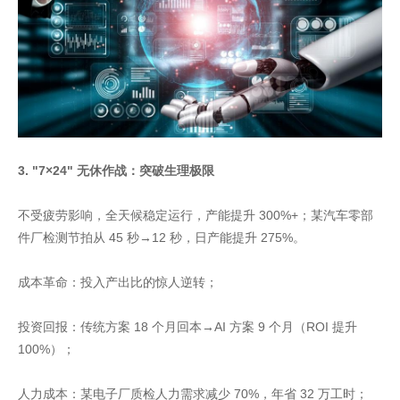
3. "7×24" 无休作战：突破生理极限
不受疲劳影响，全天候稳定运行，产能提升 300%+；某汽车零部
件厂检测节拍从 45 秒→12 秒，日产能提升 275%。
成本革命：投入产出比的惊人逆转；
投资回报：传统方案 18 个月回本→AI 方案 9 个月（ROI 提升
100%）；
人力成本：某电子厂质检人力需求减少 70%，年省 32 万工时；