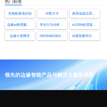
热门标签
充电枪落地识别
AI算力卡
厨房油温过高起火算法
边缘ai推理服务器
学生行为分析ai课堂
rk3399处理器属于什么档次
边缘计算网关
DM3588/DM3588J 产品介绍手册
AI课堂教学行为分析
领先的边缘智能产品与解决方案提供商