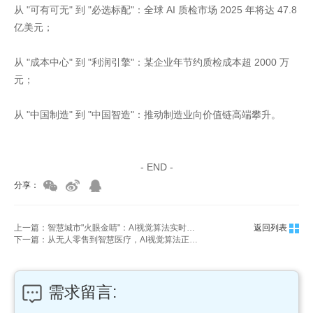
从 "可有可无" 到 "必选标配"：全球 AI 质检市场 2025 年将达 47.8
亿美元；
从 "成本中心" 到 "利润引擎"：某企业年节约质检成本超 2000 万
元；
从 "中国制造" 到 "中国智造"：推动制造业向价值链高端攀升。
家具美容培训
家具维修培训
- END -
分享：
上一篇：智慧城市"火眼金睛"：AI视觉算法实时守护道路设施安全
返回列表
下一篇：从无人零售到智慧医疗，AI视觉算法正在重构生活场景
需求留言: