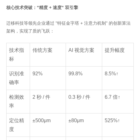
核心技术突破："精度 + 速度" 双引擎
迁移科技等领先企业通过 "特征金字塔 + 注意力机制" 的创新算法
架构，实现了质的飞跃：
技术指
传统方案
AI 视觉方案
提升幅度
标
识别准
92%
99.8%
8.5%↑
确率
检测效
2 秒 / 件
0.3 秒 / 件
6.7 倍↑
率
定位精
±500μm
±80μm
525%↑
度