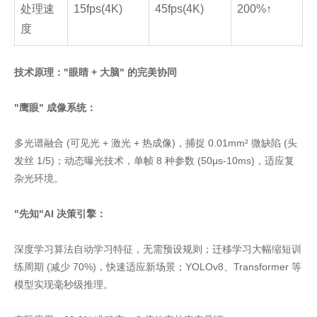
处理速
15fps(4K)
45fps(4K)
200%↑
度
技术原理："眼睛 + 大脑" 的完美协同
"鹰眼" 成像系统：
多光谱融合 (可见光 + 激光 + 热成像)，捕捉 0.01mm² 微缺陷 (头
发丝 1/5)；动态曝光技术，单帧 8 种参数 (50μs-10ms)，适应复
杂光环境。
"先知"AI 决策引擎：
深度学习算法自动学习特征，无需预设规则；迁移学习大幅缩短训
练周期 (减少 70%)，快速适应新场景；YOLOv8、Transformer 等
模型实现毫秒级推理。