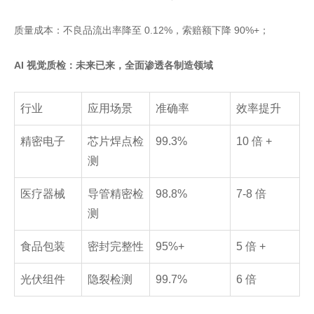
质量成本：不良品流出率降至 0.12%，索赔额下降 90%+；
AI 视觉质检：未来已来，全面渗透各制造领域
行业
应用场景
准确率
效率提升
精密电子
芯片焊点检
99.3%
10 倍 +
测
医疗器械
导管精密检
98.8%
7-8 倍
测
食品包装
密封完整性
95%+
5 倍 +
光伏组件
隐裂检测
99.7%
6 倍