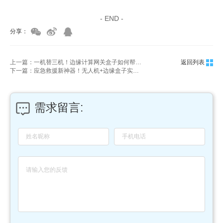
家具维修培训
- END -
分享：
上一篇：一机替三机！边缘计算网关盒子如何帮企业省成本？
返回列表
下一篇：应急救援新神器！无人机+边缘盒子实时标注被困人员位置
需求留言: