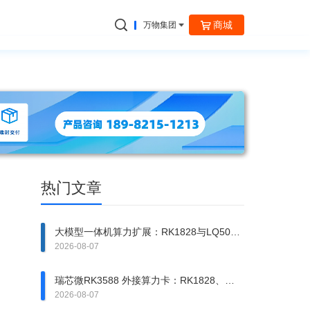
商城
万物集团
捷云信通
热门文章
大模型一体机算力扩展：RK1828与LQ50异
构方案拆解
2026-08-07
瑞芯微RK3588 外接算力卡：RK1828、
RK1820、LQ50 该上哪一张？
2026-08-07