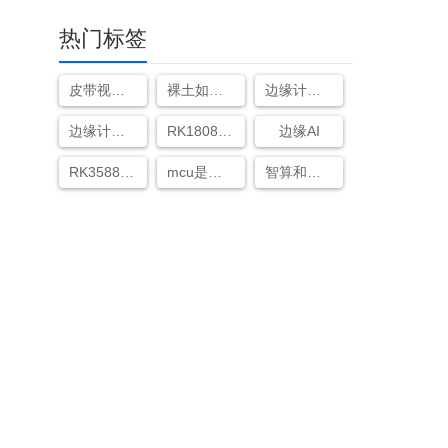
热门标签
皮带视频跑偏检测
裸土如何识别
边缘计算模块是什么
边缘计算终端
RK1808性能参数
边缘AI
RK3588S NPU精度部署
mcu是什么
智算和超算的区别是什么