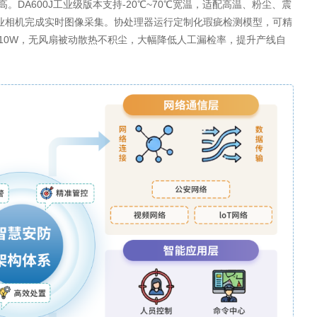
DA600J工业级版本支持‑20℃~70℃宽温，适配高温、粉尘、震
入工业相机完成实时图像采集。协处理器运行定制化瑕疵检测模型，可精
10W，无风扇被动散热不积尘，大幅降低人工漏检率，提升产线自