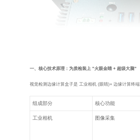
一、核心技术原理：为质检装上 "火眼金睛 + 超级大脑"
视觉检测边缘计算盒子是 工业相机 (眼睛)+ 边缘计算终端 
组成部分
核心功能
工业相机
图像采集