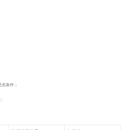
等恶劣条件；
；