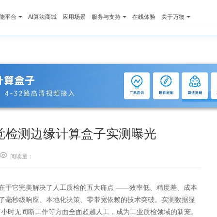
智能平台
AI算法商城
应用场景
服务与支持
在线体验
关于万物
觉检测边缘计算盒子实测曝光

阅读量：
在于它完美解决了人工质检的五大痛点 ——效率低、精度差、成本
了毫秒级响应、本地化决策、零带宽依赖的技术突破。实测数据显
、24 小时无间断工作等方面全面超越人工，成为工业质检领域的新宠。