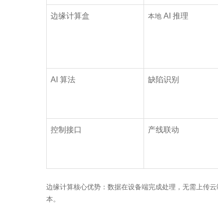
边缘计算盒
AI 推理
本地
AI 算法
缺陷识别
控制接口
产线联动
边缘计算核心优势：数据在设备端完成处理，无需上传云端，
本。