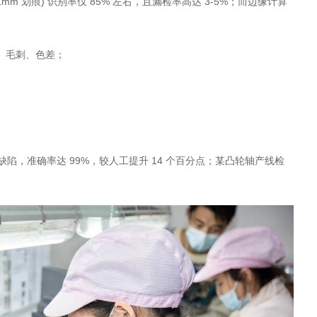
m 划痕) 识别率仅 85% 左右，且漏检率高达 3-5%；而边缘计算
痕、毛刺、色差；
；
缺陷，准确率达 99%，较人工提升 14 个百分点；某凸轮轴产线检
。