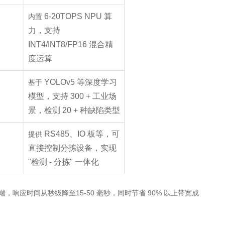
6-20TOPS NPU 算
内置
力，支持
INT4/INT8/FP16 混合精
度运算
YOLOv5 等深度学习
基于
模型，支持 300 + 工业场
景，检测 20 + 种缺陷类型
RS485、IO 板等，可
提供
直接控制分拣设备，实现
"检测 - 分拣" 一体化
响应时间从秒级降至15-50 毫秒，同时节省 90% 以上带宽成