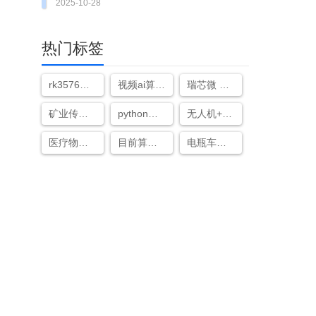
用与DA320S 产品实践
2025-10-28
热门标签
rk3576芯片参数
视频ai算法离岗监测
瑞芯微 RK3576
矿业传输带
python人脸检测代码
无人机+边缘计算盒子
医疗物流机器人
目前算力卡排名
电瓶车检测算法