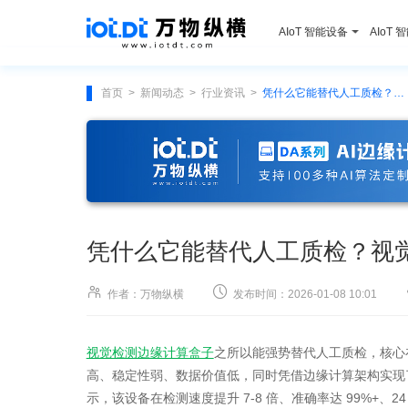
AIoT 智能设备
AIoT 
首页
新闻动态
行业资讯
凭什么它能替代人工质检？视觉检测边缘计算盒子实测曝光
>
>
>
凭什么它能替代人工质检？视


作者：万物纵横
发布时间：2026-01-08 10:01
视觉检测边缘计算盒子
之所以能强势替代人工质检，核心
高、稳定性弱、数据价值低，同时凭借边缘计算架构实现
示，该设备在检测速度提升 7-8 倍、准确率达 99%+