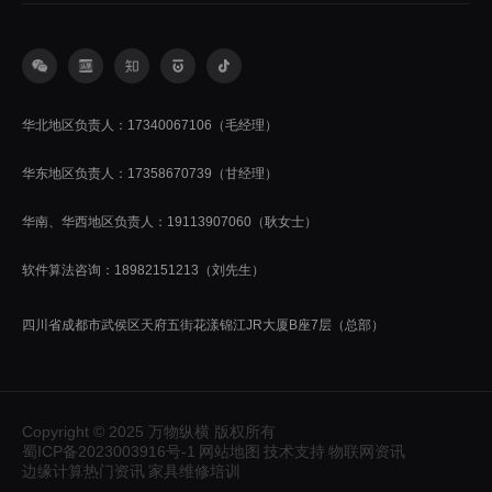
华北地区负责人：17340067106（毛经理）
华东地区负责人：17358670739（甘经理）
华南、华西地区负责人：19113907060（耿女士）
软件算法咨询：18982151213（刘先生）
四川省成都市武侯区天府五街花漾锦江JR大厦B座7层（总部）
Copyright © 2025 万物纵横 版权所有
蜀ICP备2023003916号-1
网站地图
技术支持
物联网资讯
边缘计算热门资讯
家具维修培训