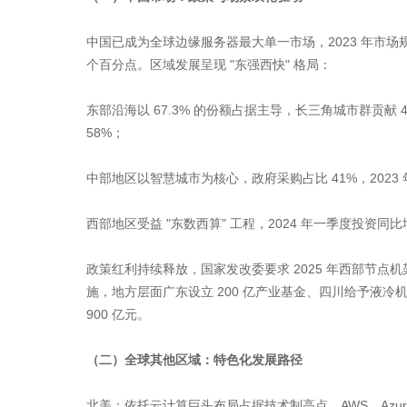
中国已成为全球边缘服务器最大单一市场，2023 年市场规模达 
个百分点。区域发展呈现 "东强西快" 格局：
东部沿海以 67.3% 的份额占据主导，长三角城市群贡献 
58%；
中部地区以智慧城市为核心，政府采购占比 41%，2023 年
西部地区受益 "东数西算" 工程，2024 年一季度投资同比
政策红利持续释放，国家发改委要求 2025 年西部节点机
施，地方层面广东设立 200 亿产业基金、四川给予液冷机架
900 亿元。
（二）全球其他区域：特色化发展路径
北美：依托云计算巨头布局占据技术制高点，AWS、Azure 