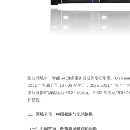
细分领域中，智能 AI 边缘服务器成为增长引擎。QYResea
2031 年将飙升至 137.03 亿美元，2025-2031 年
缘服务器市场规模为 66.32 亿美元，2032 年将达到 3
长韧性。
二、区域分化：中国领跑与全球格局
（一）中国市场：政策与场景双轮驱动