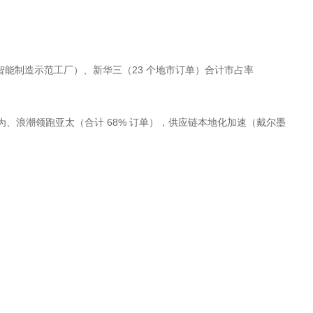
个智能制造示范工厂）、新华三（23 个地市订单）合计市占率
华为、浪潮领跑亚太（合计 68% 订单），供应链本地化加速（戴尔墨