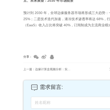
五、未来展望：2030 年市场图景
预计到 2030 年，全球边缘服务器市场将形成三大趋势
25%；二是技术迭代加速，液冷技术渗透率将达 68%，
（EaaS）收入占比将突破 40%，订阅制成为主流商业模
家具美容培训
家具维修培训
分享：
上一篇：边缘计算盒视频分析：实时智能的场景赋能与技术进化
需求留言: