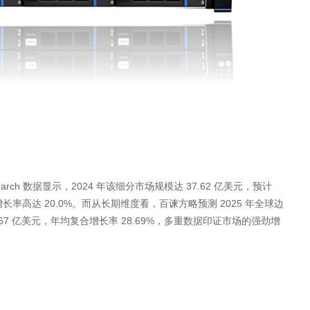
rch 数据显示，2024 年该细分市场规模达 37.62 亿美元，预计
复合年增长率高达 20.0%。而从长期维度看，百谏方略预测 2025 年全球边
87.67 亿美元，年均复合增长率 28.69%，多重数据印证市场的强劲增