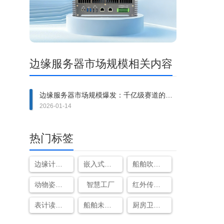
边缘服务器市场规模相关内容
边缘服务器市场规模爆发：千亿级赛道的全
球竞逐与中国机遇
2026-01-14
热门标签
边缘计算对人工智能的影响
嵌入式工控机
船舶吹风设备检测算法
动物姿态检测算法
智慧工厂
红外传感器
表计读数识别
船舶未按规定区域停泊（平台联动）检测算法
厨房卫生隐患 识别