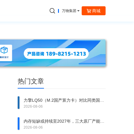
商城
万物集团
捷云信通
热门文章
力擎LQ50（M.2国产算力卡）对比同类国产
M.2算力卡核心优势
2026-08-06
内存短缺或持续至2027年，三大原厂产能提
前售罄
2026-08-06