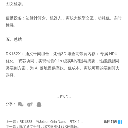
图文检索。
便携设备：边缘计算盒、机器人，离线大模型交互，功耗低、实时
性强。
五、总结
RK182X + 通义千问组合，凭借3D 堆叠高带宽内存 + 专属 NPU
优化 + 双芯协同，实现端侧0.1s 级实时识图与摘要，性能超越同
类端侧方案，为 AI 落地提供高效、低成本、离线可用的端侧算力
选择。
家具美容培训
家具维修培训
- END -
分享：
上一篇：RK1828：与Jetson Orin Nano、RTX 4060关键指标对比（2025-2026）
返回列表
下一篇：除了通义千问，瑞芯微RK182X还能适配哪些大语言模型？