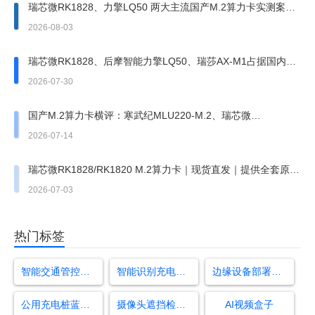
瑞芯微RK1828、力擎LQ50 两大主流国产M.2算力卡实测案例
持续出圈，场景分化明显
2026-08-03
瑞芯微RK1828、后摩智能力擎LQ50、瑞莎AX-M1占据国内边
缘M.2 AI算力模组主流增量市场
2026-07-30
国产M.2算力卡横评：寒武纪MLU220‑M.2、瑞芯微
RK1828‑M.2、后摩LQ50‑M.2综合实力对比
2026-07-14
瑞芯微RK1828/RK1820 M.2算力卡｜现货直发｜提供全套原厂
SDK+硬件原厂资料
2026-07-03
热门标签
智能交通管控平台
智能识别充电枪原理
边缘设备部署深度算法
公用充电桩蓝牌车占用
摄像头遮挡检测算法
AI视频盒子