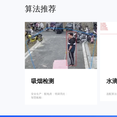
算法推荐
吸烟检测
水
安全生产
配电房
明厨亮灶
选配算法
智慧船舶