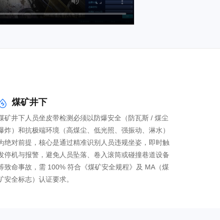
煤矿井下

煤矿井下人员坐皮带检测必须以防爆安全（防瓦斯 / 煤尘
爆炸）和抗极端环境（高煤尘、低光照、强振动、淋水）
为绝对前提，核心是通过精准识别人员违规坐姿，即时触
发停机与报警，避免人员坠落、卷入滚筒或碰撞巷道设备
等致命事故，需 100% 符合《煤矿安全规程》及 MA（煤
矿安全标志）认证要求。