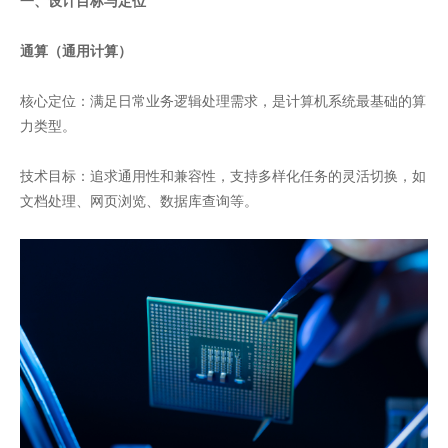
一、设计目标与定位
通算（通用计算）
核心定位：满足日常业务逻辑处理需求，是计算机系统最基础的算
力类型。
技术目标：追求通用性和兼容性，支持多样化任务的灵活切换，如
文档处理、网页浏览、数据库查询等。