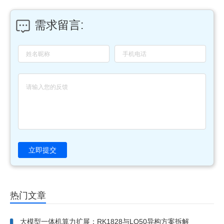
需求留言:
立即提交
热门文章
大模型一体机算力扩展：RK1828与LQ50异构方案拆解