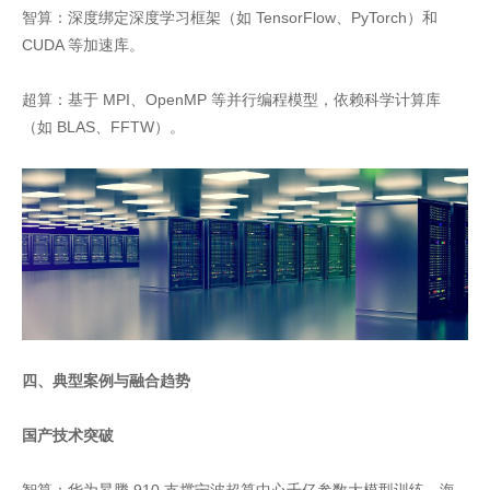
智算：深度绑定深度学习框架（如 TensorFlow、PyTorch）和
CUDA 等加速库。
超算：基于 MPI、OpenMP 等并行编程模型，依赖科学计算库
（如 BLAS、FFTW）。
四、典型案例与融合趋势
国产技术突破