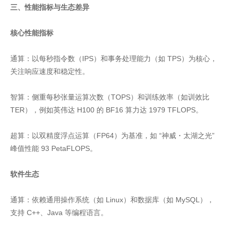
三、性能指标与生态差异
核心性能指标
通算：以每秒指令数（IPS）和事务处理能力（如 TPS）为核心，
关注响应速度和稳定性。
智算：侧重每秒张量运算次数（TOPS）和训练效率（如训效比
TER），例如英伟达 H100 的 BF16 算力达 1979 TFLOPS。
超算：以双精度浮点运算（FP64）为基准，如 “神威・太湖之光”
峰值性能 93 PetaFLOPS。
软件生态
通算：依赖通用操作系统（如 Linux）和数据库（如 MySQL），
支持 C++、Java 等编程语言。