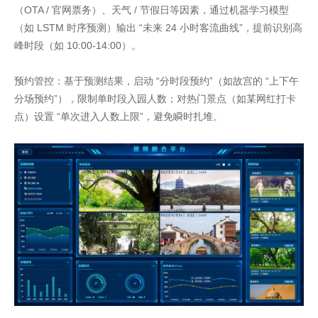
（OTA / 官网票务）、天气 / 节假日等因素，通过机器学习模型
（如 LSTM 时序预测）输出 “未来 24 小时客流曲线”，提前识别高
峰时段（如 10:00-14:00）。
预约管控：基于预测结果，启动 “分时段预约”（如故宫的 “上下午
分场预约”），限制单时段入园人数；对热门景点（如某网红打卡
点）设置 “单次进入人数上限”，避免瞬时扎堆。