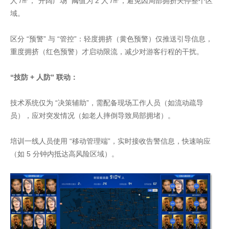
人 /㎡，“开阔广场” 阈值为 2 人 /㎡，避免因局部拥挤关停整个区
域。
区分 “预警” 与 “管控”：轻度拥挤（黄色预警）仅推送引导信息，
重度拥挤（红色预警）才启动限流，减少对游客行程的干扰。
“技防 + 人防” 联动：
技术系统仅为 “决策辅助”，需配备现场工作人员（如流动疏导
员），应对突发情况（如老人摔倒导致局部拥堵）。
培训一线人员使用 “移动管理端”，实时接收告警信息，快速响应
（如 5 分钟内抵达高风险区域）。