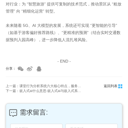
对行业：为 “智慧旅游” 提供可复制的技术范式，推动景区从 “粗放
管理” 向 “精细化运营” 转型。
未来随着 5G、AI 大模型的发展，系统还可实现 “更智能的引导”
（如基于游客偏好推荐路线）、“更精准的预测”（结合实时交通数
据预判入园高峰），进一步降低人流扎堆风险。
家具美容培训
家具维修培训
- END -
分享：
上一篇：课堂行为分析系统六大核心特点，服务于"以学生为中心"的智慧教育场景
返回列表
下一篇：嵌入式ai什么意思-嵌入式ai与嵌入式系统的关系及本质
需求留言: