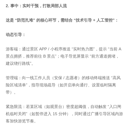
2. 事中：实时干预，打散局部人流
这是 “防范扎堆” 的核心环节，需结合 “技术引导 + 人工管控”：
动态引导：
游客端：通过景区 APP / 小程序推送 “实时热力图”，提示 “当前 A
景点拥挤，推荐前往 B 景点”；电子导览屏显示 “前方通道拥堵，
建议绕行路线”。
管理端：向一线工作人员（安保 / 志愿者）的移动终端推送 “高风
险区域清单”，指导现场疏导（如开启单向通行、设置临时隔离
带）。
紧急限流：若某区域（如观景台）密度超阈值，自动触发 “入口闸
机临时关闭”（如暂停进入 15 分钟），同时通过广播引导区域内游
客加快游览节奏。