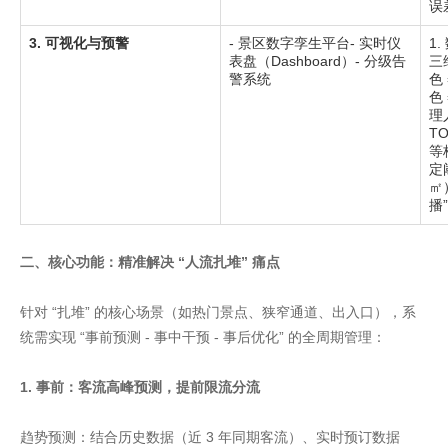
误
3. 可视化与预警
- 景区数字孪生平台- 实时仪
1
表盘（Dashboard）- 分级告
三
警系统
色
色
理
T
等
定
㎡）
播
二、核心功能：精准解决 “人流扎堆” 痛点
针对 “扎堆” 的核心场景（如热门景点、狭窄通道、出入口），系
统需实现 “事前预测 - 事中干预 - 事后优化” 的全周期管理：
1. 事前：客流高峰预测，提前限流分流
趋势预测：结合历史数据（近 3 年同期客流）、实时预订数据