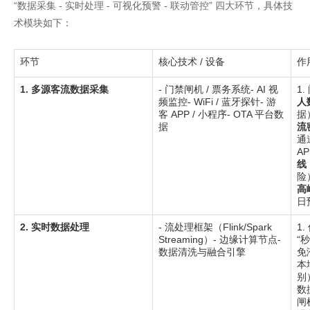
“数据采集 - 实时处理 - 可视化预警 - 联动管控” 四大环节，具体技
术模块如下：
环节
核心技术 / 设备
作
1. 多源客流数据采集
- 门禁闸机 / 票务系统- AI 视
1
频监控- WiFi / 蓝牙探针- 游
人
客 APP / 小程序- OTA 平台数
据
据
流
通
A
线
险
高
日
2. 实时数据处理
- 流处理框架（Flink/Spark 
1
Streaming）- 边缘计算节点- 
“
数据清洗与融合引擎
免
本
别
数
闸