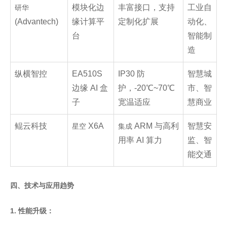
模块化边
丰富接口，支持
工业自
研华
(Advantech)
缘计算平
定制化扩展
动化、
台
智能制
造
纵横智控
EA510S
IP30 防
智慧城
边缘 AI 盒
护，-20℃~70℃
市、智
子
宽温适应
慧商业
鲲云科技
X6A
ARM 与高利
智慧安
星空
集成
用率 AI 算力
监、智
能交通
四、技术与应用趋势
1. 性能升级：