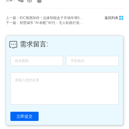
上一篇：IDC预测加持！边缘智能盒子市场年增35.2%，这7大品牌成企业选型首选
返回列表
下一篇：智慧城市 "AI 标配" 时代：无人机路灯巡检筑牢城市照明 "智防线"
需求留言:
立即提交