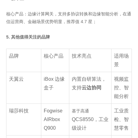
核心产品：边缘计算网关，支持多协议转换和边缘智能分析，在通
信运营商、金融场景优势明显，推荐值 4.7 星；
5. 其他值得关注的品牌
品牌
核心产品
技术亮点
适用场
景
天翼云
iBox 边缘
内置自研算法，
视频监
盒子
支持
云边协同
控、智
能分析
瑞莎科技
Fogwise
工业质
基于高通
AIRbox
QCS8550，工业
检、智
Q900
级设计
慧零售