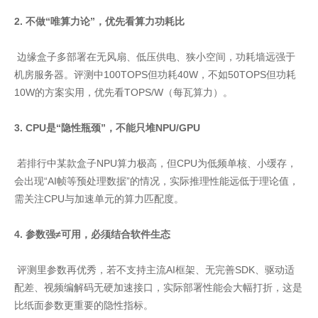
2. 不做“唯算力论”，优先看算力功耗比
边缘盒子多部署在无风扇、低压供电、狭小空间，功耗墙远强于
机房服务器。评测中100TOPS但功耗40W，不如50TOPS但功耗
10W的方案实用，优先看TOPS/W（每瓦算力）。
3. CPU是“隐性瓶颈”，不能只堆NPU/GPU
若排行中某款盒子NPU算力极高，但CPU为低频单核、小缓存，
会出现“AI帧等预处理数据”的情况，实际推理性能远低于理论值，
需关注CPU与加速单元的算力匹配度。
4. 参数强≠可用，必须结合软件生态
评测里参数再优秀，若不支持主流AI框架、无完善SDK、驱动适
配差、视频编解码无硬加速接口，实际部署性能会大幅打折，这是
比纸面参数更重要的隐性指标。