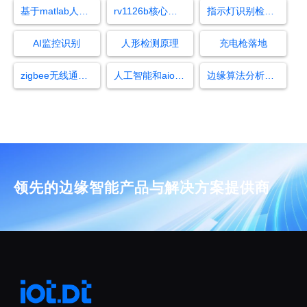
基于matlab人员睡岗检测
rv1126b核心参数
指示灯识别检测方法视频
AI监控识别
人形检测原理
充电枪落地
zigbee无线通信模块能干什么
人工智能和aiot物联网技术
边缘算法分析盒子
领先的边缘智能产品与解决方案提供商