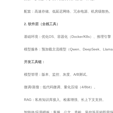
配套：高速存储、低延迟网络、冗余电源、机房级散热。
2. 软件层（全栈工具）
基础环境：优化OS、容器化（Docker/K8s）、推理引擎（vL
模型服务：预加载主流模型（Qwen、DeepSeek、Lla
开发工具链：
模型管理：版本、监控、灰度、A/B测试。
微调/蒸馏：低代码微调、量化压缩（4/8bit）。
RAG：私有知识库接入、检索增强、长上下文支持。
智能体/应用模板：客服、公文、质检、风控等开箱即用