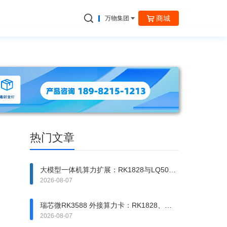
商城
万物集团
捷云信通
热门文章
大模型一体机算力扩展：RK1828与LQ50异
构方案拆解
2026-08-07
瑞芯微RK3588 外接算力卡：RK1828、
RK1820、LQ50 该上哪一张？
2026-08-07