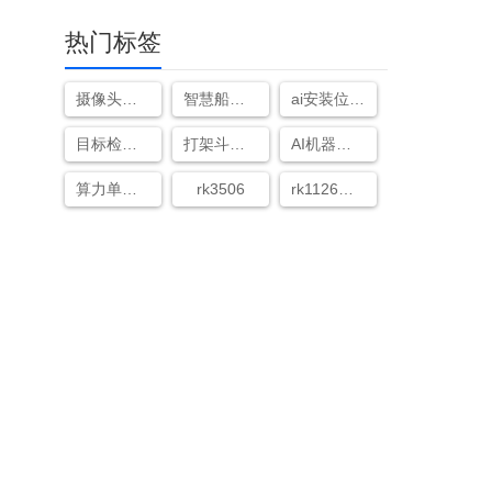
热门标签
摄像头遮挡检测算法
智慧船舶管理系统
ai安装位置一般在哪里
目标检测算法之yolo系列
打架斗殴识别
AI机器视觉
算力单位TOPS什么意思
rk3506
rk1126和rk3399