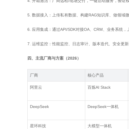
4. 开箱激活：厂商远程/现场交付，一键启动服务，验证
5. 数据接入：上传私有数据、构建RAG知识库、做领域
6. 应用集成：通过API/SDK对接OA、CRM、业务系统
7. 运维监控：性能监控、日志审计、版本迭代、安全更新
四、主流厂商与方案（2026）
厂商
核心产品
阿里云
百炼
AI Stack
DeepSeek
DeepSeek
一体机
星环科技
大模型一体机