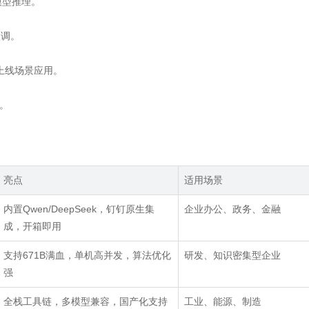
模型推理。
微调。
，上线场景应用。
。
亮点
适用场景
内置
Qwen/DeepSeek
，钉钉原生集
企业办公、政务、金融
成，开箱即用
支持
671B
满血，单机高并发，算法优化
研发、知识密集型企业
强
全栈工具链，多模型兼容，国产化支持
工业、能源、制造