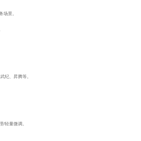
务场景。
。
U、寒武纪、昇腾等。
。
推理/轻量微调。