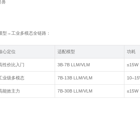
怪兽
大模型→工业多模态全链路：
核心定位
适配模型
功耗
高性价比入门
3B-7B LLM/VLM
≤15W
工业级多模态
7B-13B LLM/VLM
10–1
高能效主力
7B-30B LLM/VLM
≤15W