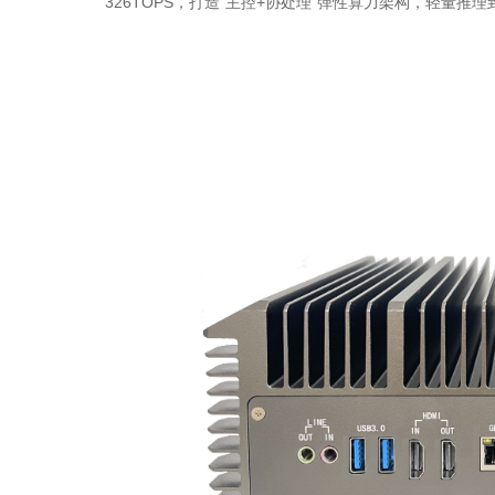
326TOPS，打造“主控+协处理”弹性算力架构，轻量推