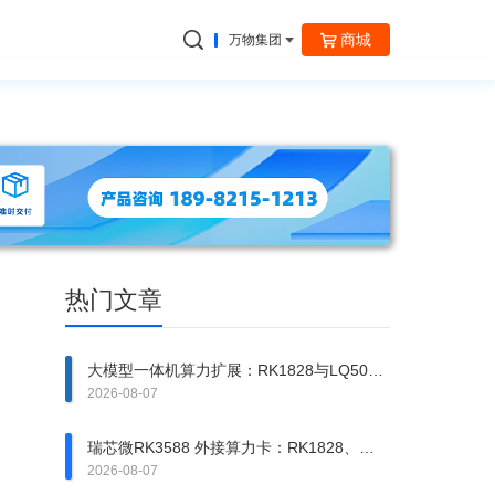
商城
万物集团
捷云信通
热门文章
大模型一体机算力扩展：RK1828与LQ50异
构方案拆解
2026-08-07
瑞芯微RK3588 外接算力卡：RK1828、
RK1820、LQ50 该上哪一张？
2026-08-07