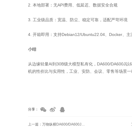
2. 本地部署：无API费用、低延迟、数据安全合规
3. 工业级品质：宽温、防尘、稳定可靠，适配严苛环境
4. 开箱即用：支持Debian12/Ubuntu22.04、Doc
小结
从边缘轻量AI到30B级大模型私有化，DA600/DA600
机的性价比与实用性，工业、安防、会议、零售等场景一站
家具美容培训
家具维修培训
分享：
上一篇：万物纵横DA600/DA600J大模型一体机来袭｜本地跑大模型，端到端延迟低至0.1秒