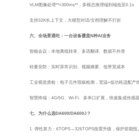
VLM图像处理**<300ms**，多模态推理端到端低至0.1s
支持32K长上下文，大模型对话/文档理解不打折
六、全场景通吃：一台设备覆盖N种AI业务
智能会议：本地离线转录、多语翻译、数据不外泄
轻量安防：实时异常识别、视频摘要、低带宽成本
工业视觉质检：电子元件瑕疵检测，宽温+低功耗适配产
智慧终端：4G/5G、Wi-Fi、多串口扩展，快速集成传感器
七、为什么选DA600/DA600J？
1. 弹性算力：6TOPS→326TOPS按需升级，保护前期投