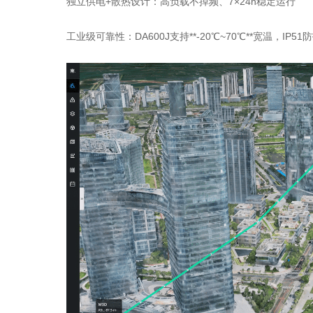
独立供电+散热设计：高负载不掉频、7×24h稳定运行
工业级可靠性：DA600J支持**-20℃~70℃**宽温，IP5