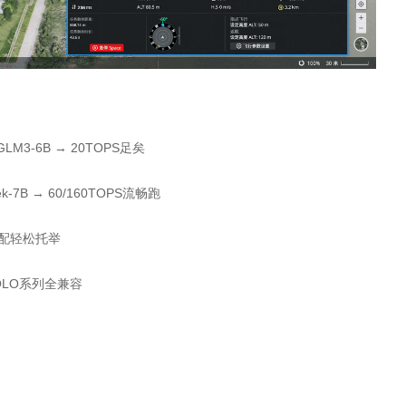
GLM3-6B → 20TOPS足矣
k-7B → 60/160TOPS流畅跑
卡满配轻松托举
、YOLO系列全兼容