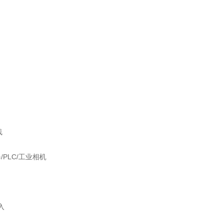
线
/PLC/工业相机
入