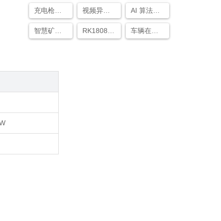
充电枪识别
视频异常侦测
AI 算法盒子
智慧矿山及煤矿综合自动化系统
RK1808性能
车辆在设置了禁停
5W