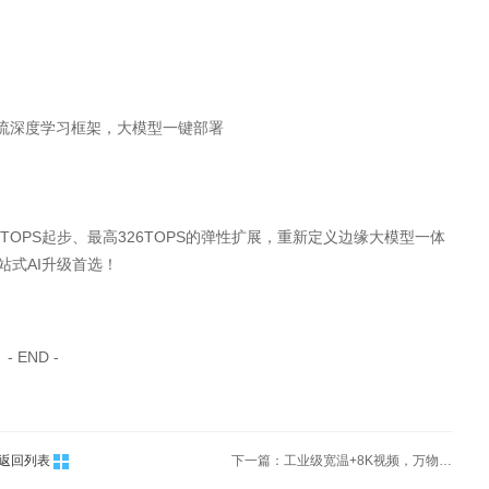
ker、主流深度学习框架，大模型一键部署
J以6TOPS起步、最高326TOPS的弹性扩展，重新定义边缘大模型一体
式AI升级首选！
- END -
返回列表
下一篇：工业级宽温+8K视频，万物纵横DA600/DA600J边缘计算大模型一体机终端硬核亮相