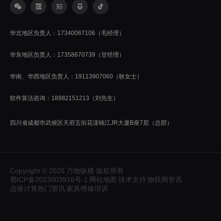
华北地区负责人：17340067106（毛经理）
华东地区负责人：17358670739（甘经理）
华南、华西地区负责人：19113907060（耿女士）
软件算法咨询：18982151213（刘先生）
四川省成都市武侯区天府五街花漾锦江JR大厦B座7层（总部）
Copyright © 2025 万物纵横 版权所有
蜀ICP备2023003916号-1
网站地图
技术支持
物联网资讯
边缘计算热门资讯
家具维修培训