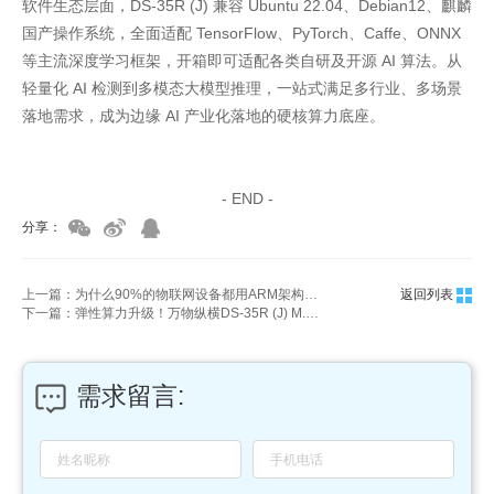
软件生态层面，DS-35R (J) 兼容 Ubuntu 22.04、Debian12、麒麟
国产操作系统，全面适配 TensorFlow、PyTorch、Caffe、ONNX
等主流深度学习框架，开箱即可适配各类自研及开源 AI 算法。从
轻量化 AI 检测到多模态大模型推理，一站式满足多行业、多场景
落地需求，成为边缘 AI 产业化落地的硬核算力底座。
家具美容培训
家具维修培训
- END -
分享：
上一篇：为什么90%的物联网设备都用ARM架构？核心原理与落地应用解析
返回列表
下一篇：弹性算力升级！万物纵横DS-35R (J) M.2 算力模组，覆盖 3B-35B 大模型本地推理
需求留言: