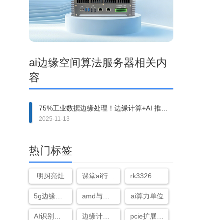
ai边缘空间算法服务器相关内
容
75%工业数据边缘处理！边缘计算+AI 推理
+空间算法开启制造新生态
2025-11-13
热门标签
明厨亮灶
课堂ai行为分析
rk3326是什么处理器
5g边缘计算网关
amd与英伟达ai计算卡性能对比哪个好
ai算力单位
AI识别算法
边缘计算网关性能
pcie扩展软件架构