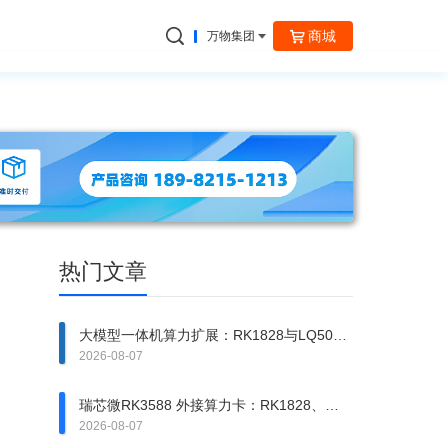
商城
万物集团
捷云信通
热门文章
大模型一体机算力扩展：RK1828与LQ50异
构方案拆解
2026-08-07
瑞芯微RK3588 外接算力卡：RK1828、
RK1820、LQ50 该上哪一张？
2026-08-07