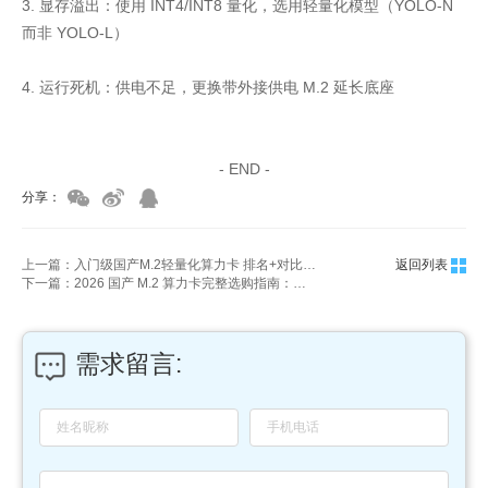
3. 显存溢出：使用 INT4/INT8 量化，选用轻量化模型（YOLO-N
而非 YOLO-L）
4. 运行死机：供电不足，更换带外接供电 M.2 延长底座
家具美容培训
家具维修培训
- END -
分享：
上一篇：入门级国产M.2轻量化算力卡 排名+对比推荐（2026最新）
返回列表
下一篇：2026 国产 M.2 算力卡完整选购指南：天梯图、参数对比、部署教程
需求留言: