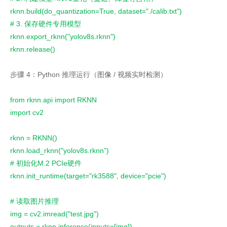
rknn.build(do_quantization=True, dataset="./calib.txt")
# 3. 保存硬件专用模型
rknn.export_rknn("yolov8s.rknn")
rknn.release()
步骤 4：Python 推理运行（图像 / 视频实时检测）
from rknn.api import RKNN
import cv2
rknn = RKNN()
rknn.load_rknn("yolov8s.rknn")
# 初始化M.2 PCIe硬件
rknn.init_runtime(target="rk3588", device="pcie")
# 读取图片推理
img = cv2.imread("test.jpg")
outputs = rknn.inference(inputs=[img])