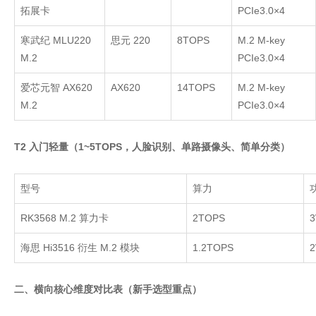
拓展卡
PCIe3.0×4
寒武纪
MLU220
思元
220
8TOPS
M.2 M-key
M.2
PCIe3.0×4
爱芯元智
AX620
AX620
14TOPS
M.2 M-key
M.2
PCIe3.0×4
T2 入门轻量（1~5TOPS，人脸识别、单路摄像头、简单分类）
型号
算力
RK3568 M.2
算力卡
2TOPS
海思
Hi3516
衍生
M.2
模块
1.2TOPS
二、横向核心维度对比表（新手选型重点）