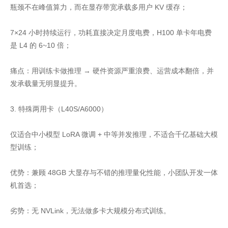
瓶颈不在峰值算力，而在显存带宽承载多用户 KV 缓存；
7×24 小时持续运行，功耗直接决定月度电费，H100 单卡年电费
是 L4 的 6~10 倍；
痛点：用训练卡做推理 → 硬件资源严重浪费、运营成本翻倍，并
发承载量无明显提升。
3. 特殊两用卡（L40S/A6000）
仅适合中小模型 LoRA 微调 + 中等并发推理，不适合千亿基础大模
型训练；
优势：兼顾 48GB 大显存与不错的推理量化性能，小团队开发一体
机首选；
劣势：无 NVLink，无法做多卡大规模分布式训练。