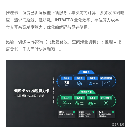
推理卡：负责已训练模型上线服务，单次前向计算、多并发实时响
应，追求低延迟、低功耗、INT8/FP8 量化效率、单位算力成本，
舍弃冗余高精度算力，优化编解码与显存复用。
比喻：训练 = 作家写书（反复修改、查阅海量资料）；推理 = 书
店卖书（千人同时快速翻阅）。