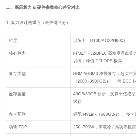
二、底层算力 & 硬件参数核心差异对比
1. 算力设计侧重点（最关键区分）
维度
训练卡（
H100/A100/H800
）
核心算力
FP32/TF32/BF16
高精度浮点算
训练；峰值
TFLOPS
极高
显存类型
HBM2/HBM3
堆叠显存，超大带
（
2000~3900GB/s
），带
ECC
显存容量
40GB/80GB
起步，支撑千亿模
缓存
多卡互联
标配
NVLink
（
600GB/s
），多卡
功耗
TDP
250~700W
，需液冷
/
高功率机房