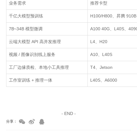
业务需求
推荐卡型
千亿大模型预训练
H100/H800
、昇腾
910B
7B~34B
模型微调
A100 40G
、
L40S
、
409
云端大模型
API
高并发推理
L4
、
H20
视频
/
图像识别线上服务
A10
、
L40S
工厂边缘质检、本地小工具推理
T4
、
Jetson
工作室训练
+
推理一体
L40S
、
A6000
家具美容培训
家具维修培训
- END -
分享：