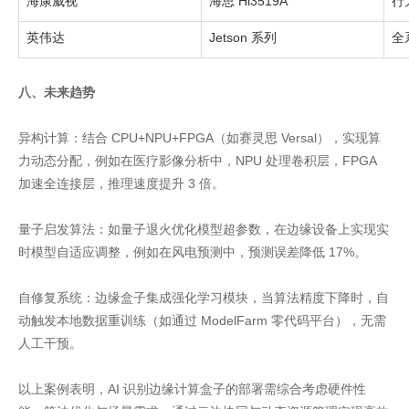
海康威视
海思 Hi3519A
行
英伟达
Jetson 系列
全
八、未来趋势
异构计算：结合 CPU+NPU+FPGA（如赛灵思 Versal），实现算
力动态分配，例如在医疗影像分析中，NPU 处理卷积层，FPGA
加速全连接层，推理速度提升 3 倍。
量子启发算法：如量子退火优化模型超参数，在边缘设备上实现实
时模型自适应调整，例如在风电预测中，预测误差降低 17%。
自修复系统：边缘盒子集成强化学习模块，当算法精度下降时，自
动触发本地数据重训练（如通过 ModelFarm 零代码平台），无需
人工干预。
以上案例表明，AI 识别边缘计算盒子的部署需综合考虑硬件性