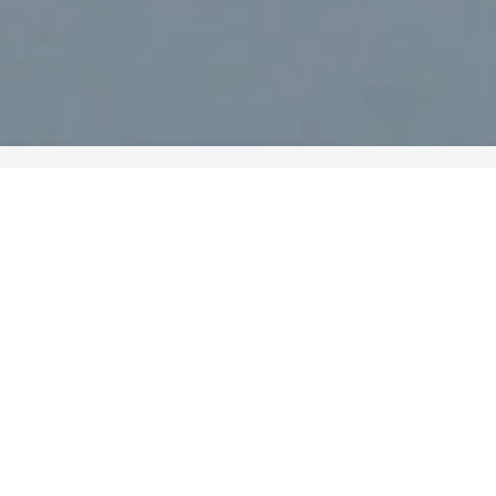
方案概述
行业痛点
1、监管不严格
许多地区没有办法获取及时的信息，导致得到消息时，造