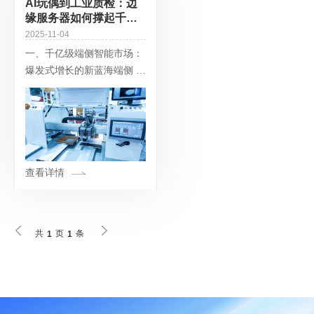
AI玩偶到工业质检：边
缘服务器如何撑起千亿
级端侧智能市场？
2025-11-04
一、千亿级端侧智能市场：
爆发式增长的新蓝海端侧 AI
市场正迎来井喷式发展：全
球市场规模预计从 2025 年
的 3219 亿元增至 2029 年
的 1.22 万
查看详情
共
页
条
1
1