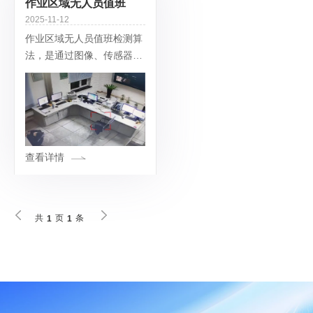
作业区域无人员值班
2025-11-12
​作业区域无人员值班检测算
法，是通过图像、传感器等
数据识别区域内是否有值守
人员，核心实现 “无人状态
精准判定 + 实时异常预
警”，广泛应用于需专人值
守的安全敏感或关键作业场
景。
查看详情
共
页
条
1
1