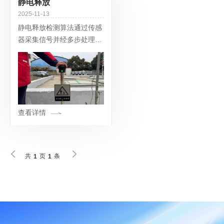
静电释放
2025-11-13
静电释放检测算法通过传感
器采集信号并经多步处理识
别静电事件，核心是 “信号
采集 - 特征提取 - 事件判
定”，应用场景集中在静电
敏感或易燃易爆的关键领
域。
查看详情
共
页
条
1
1