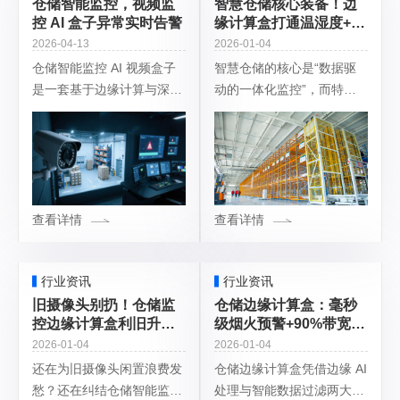
仓储智能监控，视频监
智慧仓储核心装备！边
控 AI 盒子异常实时告警
缘计算盒打通温湿度+安
防+人员全监控
2026-04-13
2026-01-04
仓储智能监控 AI 视频盒子
智慧仓储的核心是“数据驱
是一套基于边缘计算与深度
动的一体化监控”，而特殊
学习的实时异常告警系统，
计算盒（工业级边缘计算网
核心是将普通摄像头升级为
关）正是打通温湿度、安
“智能眼睛”，724小时自动
防、人员管理三大系统的神
识别安全隐患、违规操作与
经中枢，实现本地实时处理
异常事件
+ 云端协同的关
查看详情
查看详情
行业资讯
行业资讯
旧摄像头别扔！仓储监
仓储边缘计算盒：毫秒
控边缘计算盒利旧升
级烟火预警+90%带宽节
级，智能监管不添负担
省的安防神器
2026-01-04
2026-01-04
还在为旧摄像头闲置浪费发
仓储边缘计算盒凭借边缘 AI
愁？还在纠结仓储智能监控
处理与智能数据过滤两大核