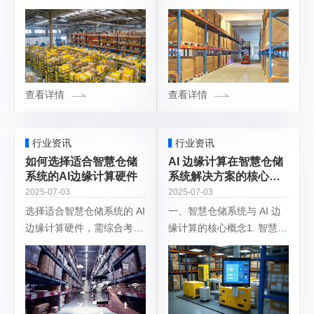
的高额改造成本？仓储监控
心能力，实现了毫秒级烟火
边缘计算盒来了！不用更换
入侵预警与带宽成本狂省
旧摄像头，即插即用实现智
90%的颠覆性效果，正在重
能化升级，低成本搞定仓储
塑仓储消防安全与网络管理
全场景智能监管，
的游戏规
查看详情
查看详情
行业资讯
行业资讯
如何选择适合智慧仓储
AI 边缘计算在智慧仓储
系统的AI边缘计算硬件
系统解决方案的核心应
用场景
2025-07-03
2025-07-03
选择适合智慧仓储系统的 AI
一、智慧仓储系统与 AI 边
边缘计算硬件，需综合考虑
缘计算的核心概念1. 智慧仓
算力需求、接口类型、可靠
储系统基于物联网、大数
性、功耗、成本等因素，以
据、自动化设备（如 AGV
下是具体参考要点：算力需
机器人、智能货架、分拣机
求：根据仓储系统的具体应
械臂）构建的智能化仓储管
用场景来确
理体系