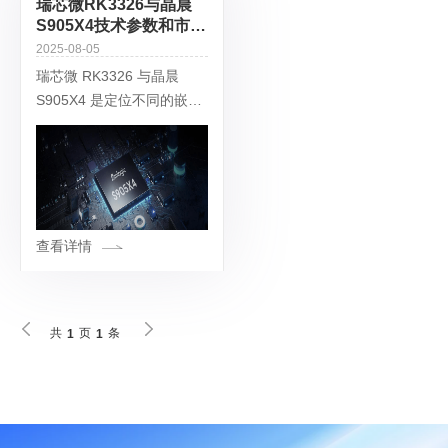
瑞芯微RK3326与晶晨
S905X4技术参数和市场
表现详细对比分析
2025-08-05
瑞芯微 RK3326 与晶晨
S905X4 是定位不同的嵌入
式处理器，核心差异体现在
性能、功能和应用场景上。
以下是基于技术参数和市场
表现的详细对比分析：一、
核心
查看详情
共
页
条
1
1