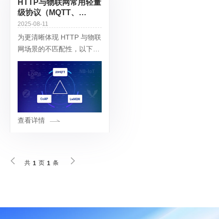
HTTP与物联网常用轻量
级协议（MQTT、
CoAP、LwM2M）的对
2025-08-11
比分析
为更清晰体现 HTTP 与物联
网场景的不匹配性，以下将
其与物联网常用的轻量级协
议（MQTT、CoAP、
LwM2M）从核心特性、适
配场景等维度进行对比：对
比维度H
查看详情
共
页
条
1
1