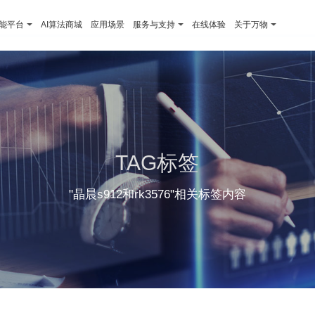
智能平台
AI算法商城
应用场景
服务与支持
在线体验
关于万物
TAG标签
"晶晨s912和rk3576"相关标签内容