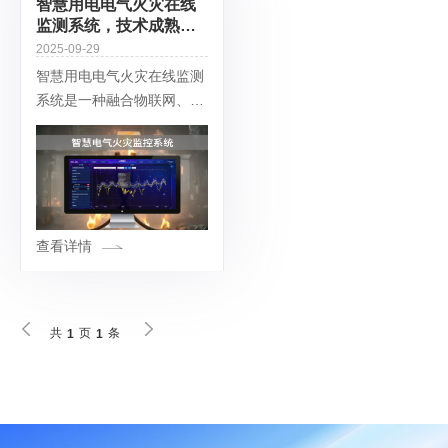
智慧用电电气火灾在线
监测系统，技术成熟度
和市场渗透率正快速提
2025-09-29
升
智慧用电电气火灾在线监测
系统是一种融合物联网、大
数据、人工智能等先进技术
的智能安全管理方案，旨在
实时监测电气设备运行状
态，提前预警潜在火灾隐
患，实现从 “事后处
查看详情
共
页
条
1
1