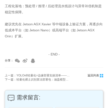
工程化落地：预处理 / 推理 / 后处理流水线设计与异常补偿机制是
稳定性保障。
建议优先在 Jetson AGX Xavier 等中端设备上验证方案，再逐步向
低成本平台（如 Jetson Nano）或高端平台（如 Jetson AGX
Orin）扩展。
家具美容培训
家具维修培训
- END -
分享：
上一篇：YOLOv8轻量化+边缘部署实操清单——从剪枝工具选型、量化步骤到推理引擎配置
返回列表
下一篇：轻量化裸土识别算法部署包：涵盖模型量化工具、Docker 部署脚本及点位规划模板
需求留言: