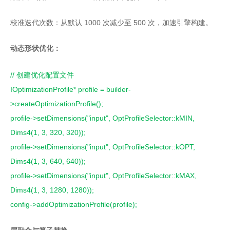
校准迭代次数：从默认 1000 次减少至 500 次，加速引擎构建。
动态形状优化：
// 创建优化配置文件
IOptimizationProfile* profile = builder-
>createOptimizationProfile();
profile->setDimensions("input", OptProfileSelector::kMIN, 
Dims4(1, 3, 320, 320));
profile->setDimensions("input", OptProfileSelector::kOPT, 
Dims4(1, 3, 640, 640));
profile->setDimensions("input", OptProfileSelector::kMAX, 
Dims4(1, 3, 1280, 1280));
config->addOptimizationProfile(profile);