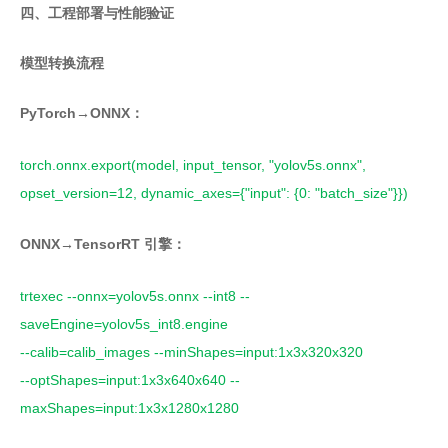
四、工程部署与性能验证
模型转换流程
PyTorch→ONNX：
torch.onnx.export(model, input_tensor, "yolov5s.onnx",
opset_version=12, dynamic_axes={"input": {0: "batch_size"}})
ONNX→TensorRT 引擎：
trtexec --onnx=yolov5s.onnx --int8 --
saveEngine=yolov5s_int8.engine
--calib=calib_images --minShapes=input:1x3x320x320
--optShapes=input:1x3x640x640 --
maxShapes=input:1x3x1280x1280