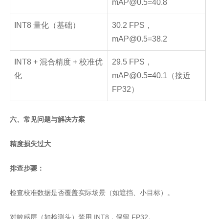
mAP@0.5=40.8
INT8 量化（基础）
30.2 FPS，
mAP@0.5=38.2
INT8 + 混合精度 + 校准优
29.5 FPS，
化
mAP@0.5=40.1（接近
FP32）
六、常见问题与解决方案
精度损失过大
排查步骤：
检查校准数据是否覆盖实际场景（如遮挡、小目标）。
对敏感层（如检测头）禁用 INT8，保留 FP32。