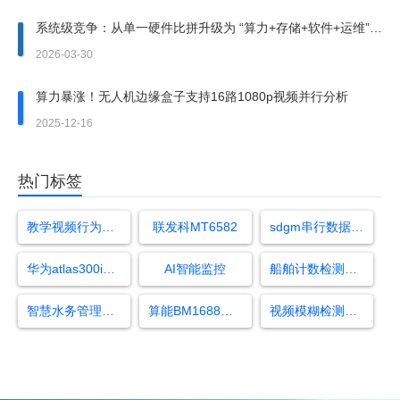
系统级竞争：从单一硬件比拼升级为 “算力+存储+软件+运维”
全栈方案竞争
2026-03-30
算力暴涨！无人机边缘盒子支持16路1080p视频并行分析
2025-12-16
热门标签
教学视频行为识别系统
联发科MT6582
sdgm串行数据网关模块
华为atlas300i3d模型
AI智能监控
船舶计数检测算法
智慧水务管理系统
算能BM1688芯片
视频模糊检测算法