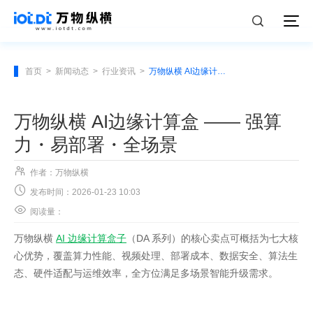
首页
>
新闻动态
>
行业资讯
>
万物纵横 AI边缘计算盒 —— 强算力・易部署・全场景
万物纵横 AI边缘计算盒 —— 强算
力・易部署・全场景

作者：万物纵横

发布时间：2026-01-23 10:03

阅读量：
万物纵横
AI 边缘计算盒子
（DA 系列）的核心卖点可概括为七大核
心优势，覆盖算力性能、视频处理、部署成本、数据安全、算法生
态、硬件适配与运维效率，全方位满足多场景智能升级需求。