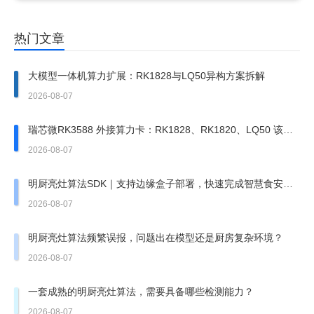
热门文章
大模型一体机算力扩展：RK1828与LQ50异构方案拆解
2026-08-07
瑞芯微RK3588 外接算力卡：RK1828、RK1820、LQ50 该上
哪一张？
2026-08-07
明厨亮灶算法SDK｜支持边缘盒子部署，快速完成智慧食安改
造
2026-08-07
明厨亮灶算法频繁误报，问题出在模型还是厨房复杂环境？
2026-08-07
一套成熟的明厨亮灶算法，需要具备哪些检测能力？
2026-08-07