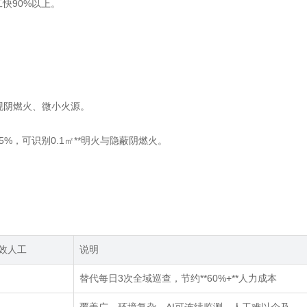
工快90%以上。
现阴燃火、微小火源。
0.5%，可识别0.1㎡**明火与隐蔽阴燃火。
效人工
说明
替代每日
3
次全域巡查，节约
**60%+**
人力成本
覆盖广、环境复杂，
AI
可连续监测，人工难以企及