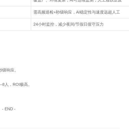
需高频巡检
+
秒级响应，
AI
稳定性与速度远超人工
24
小时监控，减少夜间
/
节假日值守压力
、秒级响应。
–8人，ROI极高。
- END -