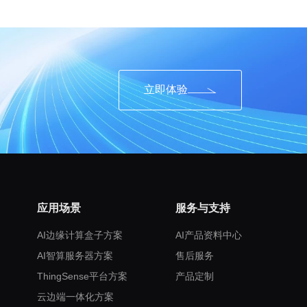
立即体验
应用场景
服务与支持
AI边缘计算盒子方案
AI产品资料中心
AI智算服务器方案
售后服务
ThingSense平台方案
产品定制
云边端一体化方案