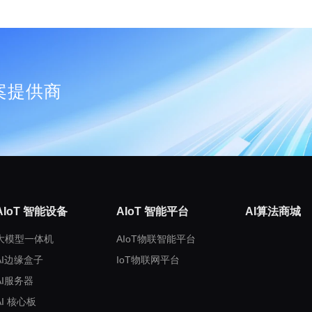
案提供商
AIoT 智能设备
AIoT 智能平台
AI算法商城
大模型一体机
AIoT物联智能平台
AI边缘盒子
IoT物联网平台
AI服务器
AI 核心板