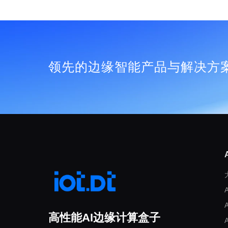
领先的边缘智能产品与解决方
高性能AI边缘计算盒子