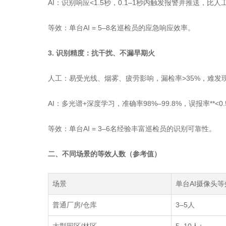
AI：识别响应<1.5秒，0.1–1秒内触发报警并推送，比人
等效：单台AI = 5–8名巡检员的应急响应效率。
3. 识别精度：抗干扰、不漏早期火
人工：易受光线、烟雾、疲劳影响，漏检率>35%，难发
AI：多光谱+深度学习，准确率98%–99.8%，误报率**<
等效：单台AI = 3–6名经验丰富巡检员的识别可靠性。
二、不同场景的等效人数（参考值）
场景
单台
AI
摄像头等
普通厂房
/
仓库
3–5
人
大型园区
/
林区
5–10
人
+