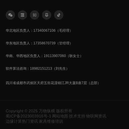
华北地区负责人：17340067106（毛经理）
华东地区负责人：17358670739（甘经理）
华南、华西地区负责人：19113907060（耿女士）
软件算法咨询：18982151213（刘先生）
四川省成都市武侯区天府五街花漾锦江JR大厦B座7层（总部）
Copyright © 2025 万物纵横 版权所有
蜀ICP备2023003916号-1
网站地图
技术支持
物联网资讯
边缘计算热门资讯
家具维修培训