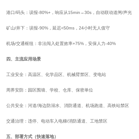
港口/码头：误报-80%+，响应从15min→30s，自动联动道闸/声光
矿山/井下：误报-90%，延迟<50ms，24小时无人值守
机场/交通枢纽：非法闯入处置效率+75%，安保人力-40%
四、主流应用场景
工业安全：高温区、化学品区、机械臂禁区、变电站
周界安防：园区围墙、学校、仓库、保密单位
公共安全：河道/海边防溺水、消防通道、机场跑道、高铁站禁区
交通治理：违停、电动车入电梯/消防通道、工地禁区
五、部署方式（快速落地）