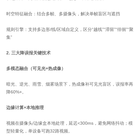
时空特征融合：结合多帧、多摄像头，解决单帧盲区与遮挡
规则引擎：支持多边形/线/区域自定义，区分“越线”“滞留”“徘徊”“聚
集”
2. 三大降误报关键技术
多模态融合（可见光+热成像）
暗光、逆光、雨雪、烟雾场景下，热成像补可见光盲区，误报率再
降60%+。
边缘计算+本地推理
视频在摄像头/边缘盒本地处理，延迟<300ms，避免网络抖动；模
型轻量化，单设备可跑32路视频。