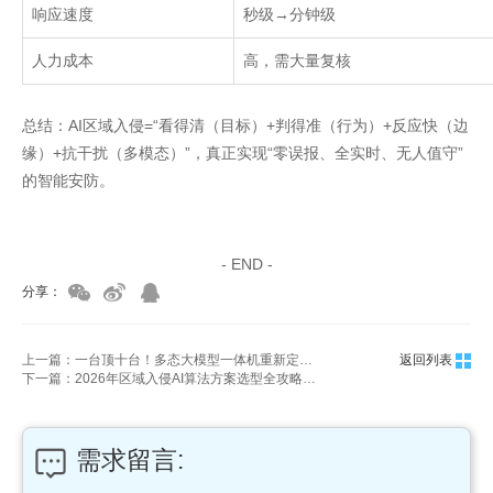
响应速度
秒级
→
分钟级
人力成本
高，需大量复核
总结：AI区域入侵=“看得清（目标）+判得准（行为）+反应快（边
缘）+抗干扰（多模态）”，真正实现“零误报、全实时、无人值守”
的智能安防。
家具美容培训
家具维修培训
- END -
分享：
上一篇：一台顶十台！多态大模型一体机重新定义企业算力
返回列表
下一篇：2026年区域入侵AI算法方案选型全攻略：风口落地·技术选型·场景适配
需求留言: